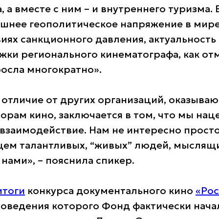
 а вместе с ним – и внутреннего туризма. 
шнее геополитическое напряжение в мир
виях санкционного давления, актуальность
ки регионального кинематографа, как от
росла многократно».
 отличие от других организаций, оказыва
орам кино, заключается в том, что мы нац
взаимодействие. Нам не интересно просто
щем талантливых, “живых” людей, мыслящ
нами», – пояснила спикер.
итоги
конкурса документального кино
«Рос
проведения которого Фонд фактически нача