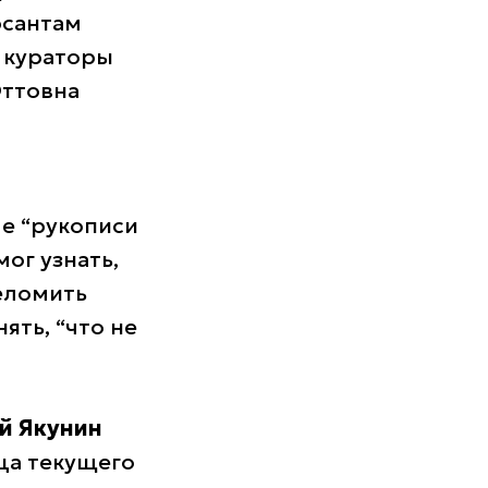
рсантам
а кураторы
ттовна
е “рукописи
ог узнать,
еломить
ять, “что не
й Якунин
ца текущего