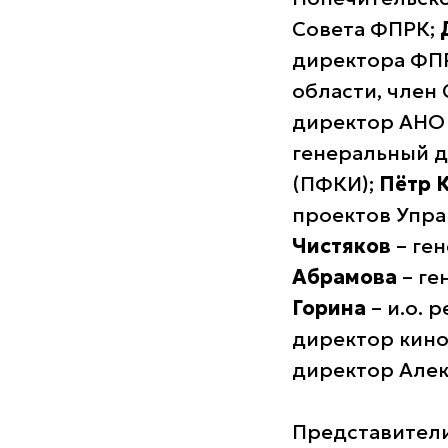
Совета ФПРК;
директора ФП
области, член
директор АНО 
генеральный д
(ПФКИ);
Пётр 
проектов Упра
Чистяков
– ге
Абрамова
– ге
Горина
– и.о. 
директор кино
директор Алек
Представители