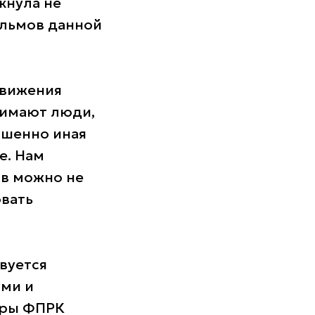
кнула не
ильмов данной
движения
нимают люди,
ршенно иная
е. Нам
ов можно не
овать
вуется
ыми и
еры ФПРК