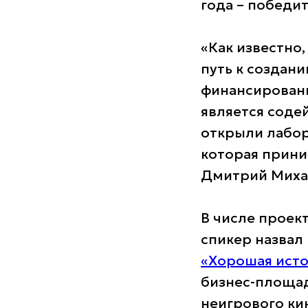
года – победит
«Как известно
путь к создан
финансировани
является содей
открыли лабор
которая приним
Дмитрий Миха
В числе проек
спикер назвал
«Хорошая ист
бизнес-площад
неигрового ки