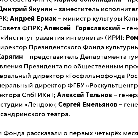
Дмитрий Якунин
– заместитель исполните
РК;
Андрей Ермак
– министр культуры Кал
 Совета ФПРК;
Алексей Гореславский
– ге
«Институт развития интернета» (ИРИ);
Ром
иректор Президентского Фонда культурн
Карягин
– представитель Департамента гу
вления Президента по общественным про
неральный директор «Госфильмофонда Рос
неральный директор ФГБУ «Роскультцентр
ректора СпбГИКиТ;
Алексей Тельнов
– гене
студии «Лендок»;
Сергей Емельянов
– ген
сандринского театра.
 Фонда рассказали о первых четырёх меся