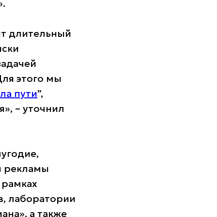
».
ят длительный
иски
задачей
Для этого мы
ла пути
”,
я», – уточнил
лугодие,
й рекламы
 рамках
в, лаборатории
ана», а также