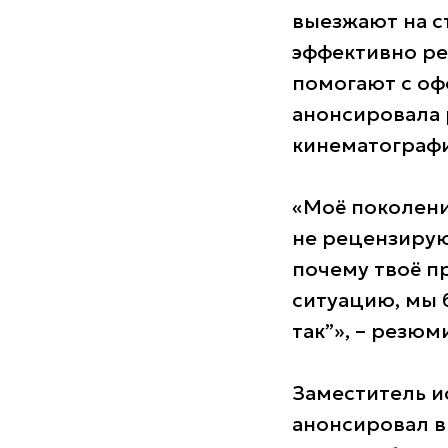
выезжают на с
эффективно ре
помогают с оф
анонсировала 
кинематографи
«Моё поколени
не рецензируют
почему твоё п
ситуацию, мы б
так”», – резю
Заместитель и
анонсировал в