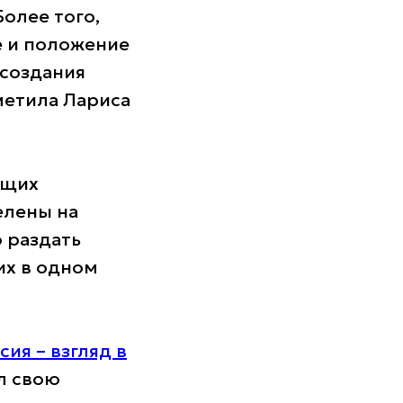
Более того,
е и положение
 создания
метила Лариса
ющих
елены на
 раздать
их в одном
сия – взгляд в
л свою