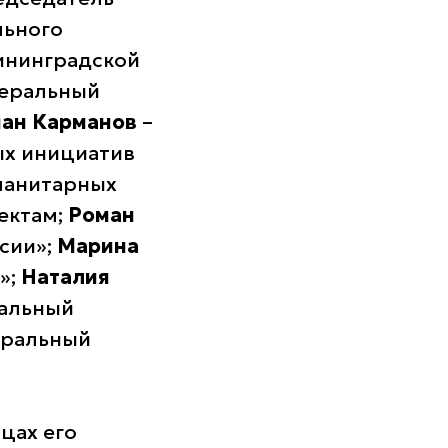
льного
ининградской
неральный
ан Карманов
–
ых инициатив
манитарных
ектам;
Роман
сии»;
Марина
»;
Наталия
ральный
еральный
цах его