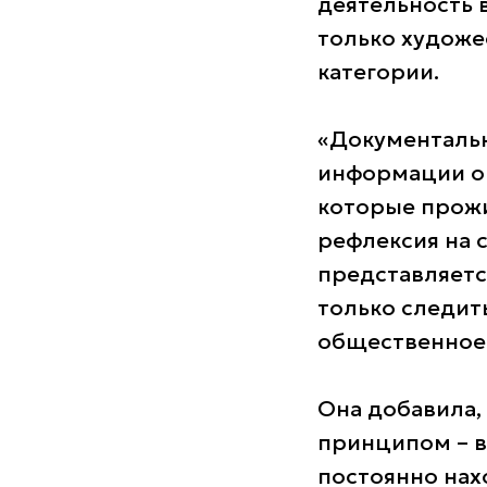
деятельность 
только художе
категории.
«Документальн
информации о 
которые прожи
рефлексия на 
представляетс
только следит
общественное 
Она добавила,
принципом – в
постоянно нах