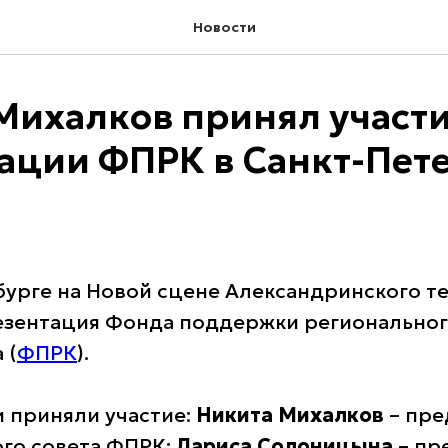
Новости
Михалков принял участи
ации ФПРК в Санкт-Пет
бурге на Новой сцене Александринского те
езентация Фонда поддержки регионально
 (
ФПРК
).
 приняли участие:
Никита Михалков
– пре
го совета ФПРК;
Лариса Солоницына
– пр