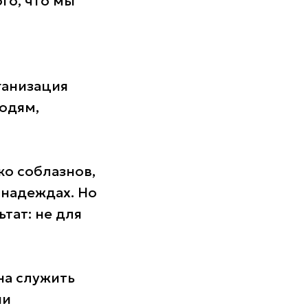
го, что мы
ганизация
юдям,
ко соблазнов,
 надеждах. Но
ьтат: не для
на служить
ии