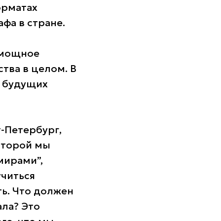
орматах
фа в стране.
 мощное
тва в целом. В
м будущих
т-Петербург,
которой мы
мирами”,
учиться
ть. Что должен
ала? Это