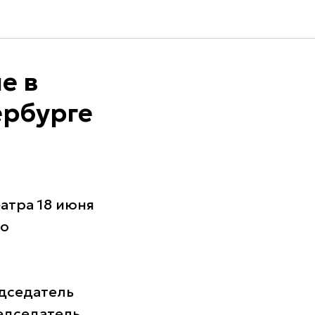
е в
ербурге
атра 18 июня
го
дседатель
едседатель