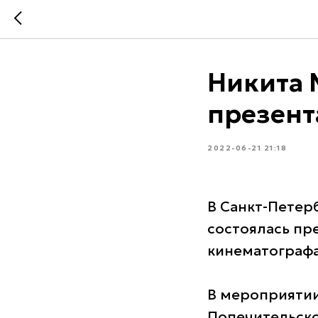
Никита 
презент
2022-06-21 21:18
В Санкт-Петер
состоялась пр
кинематографа
В мероприятии
Попечительско