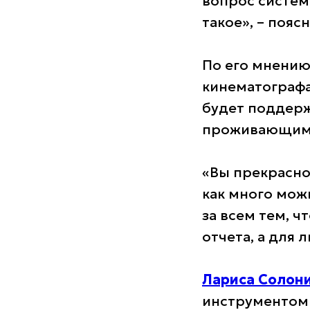
вопрос системн
такое», – пояс
По его мнению
кинематографа
будет поддерж
проживающим 
«Вы прекрасно 
как много можн
за всем тем, ч
отчета, а для
Лариса Солон
инструментом 