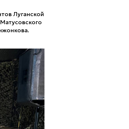
нтов Луганской
.Матусовского
нжонкова.