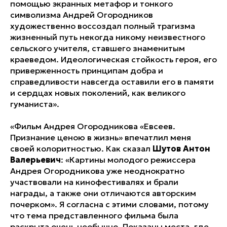
помощью экранных метафор и тонкого
символизма Андрей Огородников
художественно воссоздал полный трагизма
жизненный путь некогда никому неизвестного
сельского учителя, ставшего знаменитым
краеведом. Идеологическая стойкость героя, его
приверженность принципам добра и
справедливости навсегда оставили его в памяти
и сердцах новых поколений, как великого
гуманиста».
«Фильм Андрея Огородникова «Евсеев.
Признание ценою в жизнь» впечатлил меня
своей колоритностью. Как сказал
Шутов Антон
Валерьевич
: «Картины молодого режиссера
Андрея Огородникова уже неоднократно
участвовали на кинофестивалях и брали
награды, а также они отличаются авторским
почерком». Я согласна с этими словами, потому
что тема представленного фильма была
раскрыта очень необычно. Показаны места, где