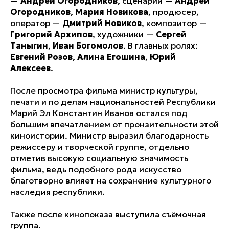
—
Андрей Огородников
, сценарий —
Андрей
Огородников
,
Мария Новикова
, продюсер,
оператор —
Дмитрий Новиков
, композитор —
Григорий Архипов
, художники —
Сергей
Таныгин
,
Иван Богомолов
. В главных ролях:
Евгений
Розов
,
Алина Егошина
,
Юрий
Алексеев
.
После просмотра фильма министр культуры,
печати и по делам национальностей Республики
Марий Эл Константин Иванов остался под
большим впечатлением от пронзительности этой
киноистории. Министр выразил благодарность
режиссеру и творческой группе, отдельно
отметив высокую социальную значимость
фильма, ведь подобного рода искусство
благотворно влияет на сохранение культурного
наследия республики.
Также после кинопоказа выступила съёмочная
группа.