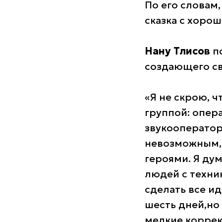
По его словам
сказка с хоро
Нану Тлисов
по
создающего с
«Я не скрою, 
группой: опе
звукооператор
невозможным, 
героями. Я дум
людей с техни
сделать все ид
шесть дней,но 
мелкие коррек