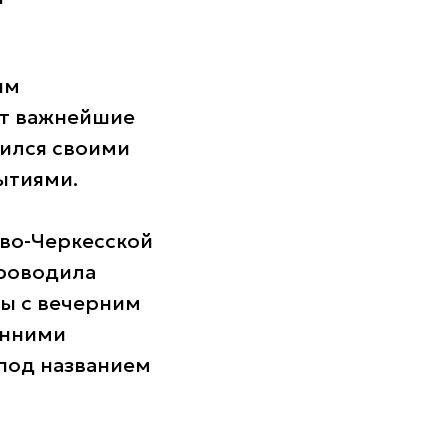
им
ют важнейшие
ился своими
ытиями.
ево-Черкесской
проводила
ры с вечерним
енними
под названием