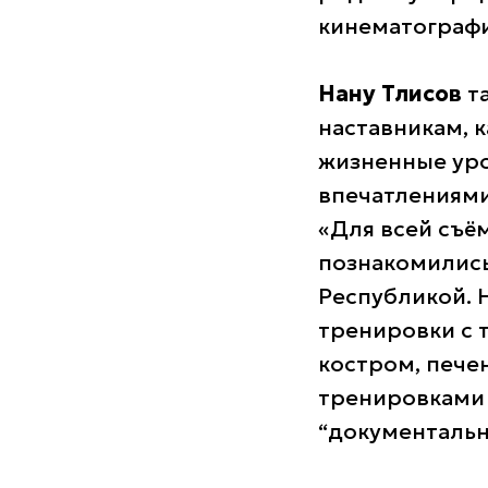
кинематографи
Нану Тлисов
та
наставникам, 
жизненные уро
впечатлениями
«Для всей съё
познакомились
Республикой. 
тренировки с 
костром, пече
тренировками 
“документальн