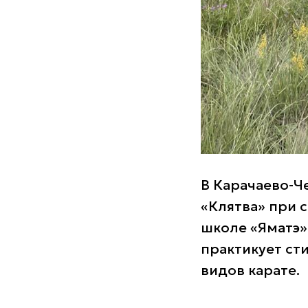
В Карачаево-Ч
«Клятва» при 
школе «Яматэ» 
практикует сти
видов карате.