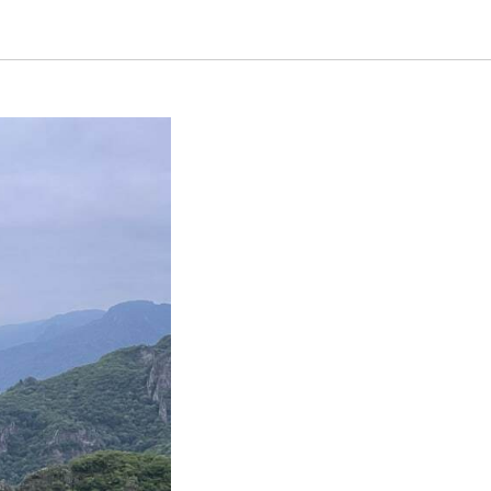
жке ФПРК