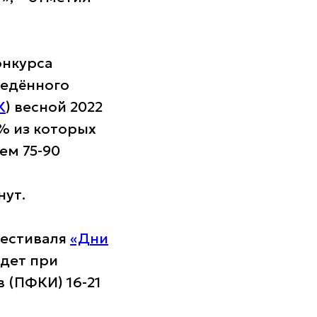
онкурса
ведённого
К
) весной 2022
% из которых
ем 75-90
нут.
фестиваля
«Дни
йдет при
 (ПФКИ) 16-21