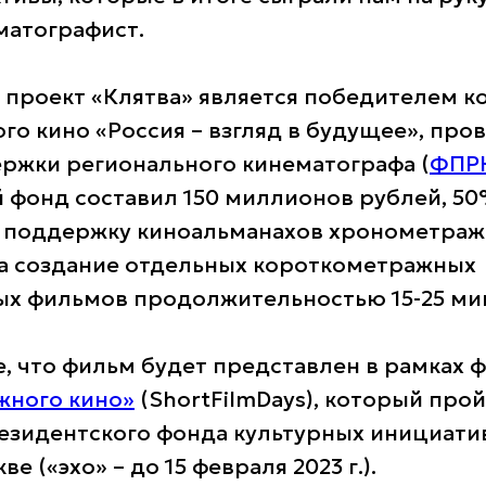
матографист
.
о
проект
«Клятва» является
победителем к
го кино «Россия – взгляд в будущее», про
ржки регионального кинематографа (
ФПР
й фонд составил 150 миллионов рублей, 50
 поддержку киноальманахов хронометраж
на создание отдельных короткометражных
х фильмов продолжительностью 15-25 ми
, что фильм будет представлен в рамках 
жного кино»
(ShortFilmDays), который про
зидентского фонда культурных инициатив
кве («эхо»
–
до 15 февраля 2023 г.).