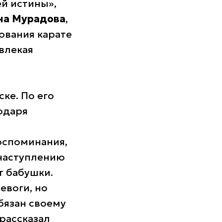
й истины»,
на Мурадова
,
ования карате
влекая
ке. По его
одаря
оспоминания,
 наступлению
т бабушки.
евоги, но
обязан своему
–рассказал