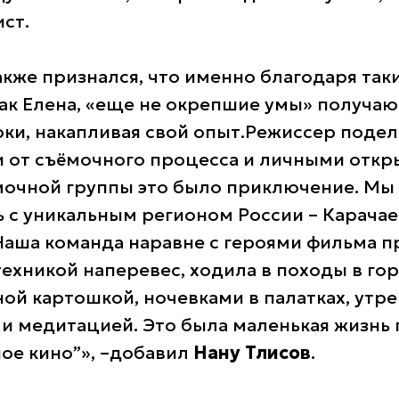
ст.
кже признался, что именно благодаря так
как Елена, «еще не окрепшие умы» получа
ки, накапливая свой опыт.
Режиссер подел
 от съёмочного процесса и личными откр
мочной группы это было приключение. Мы
 с уникальным регионом России – Карача
Наша команда наравне с героями фильма 
техникой наперевес, ходила в походы в го
ной картошкой, ночевками в палатках, утр
и медитацией. Это была маленькая жизнь 
ое кино”»,
–
добавил
Нану Тлисов
.