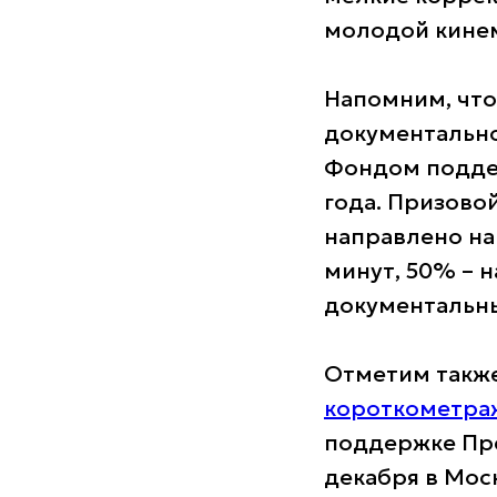
молодой кине
Напомним, чт
документально
Фондом подде
года. Призово
направлено на
минут, 50% – 
документальны
Отметим также
короткометра
поддержке Пре
декабря в Мос