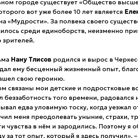
ном городе существует «Общество высше
оторого вот уже более 10 лет является
Еле
на «Мудрости». За полвека своего существ
илось среди единоборств, неизменно при
 зрителей.
ьма
Нану Тлисов
родился и вырос в Черкесс
 дал ему бесценный жизненный опыт, благ
ашел свою героиню.
ом связаны мои детские и подростковые в
л беззаботность того времени, радовался
ывал едва уловимую тоску, когда уезжал о
чил меня преодолевать уныние, страхи, тр
ти чувства в нём и зародились. Поэтому я 
 за тот опыт, который я здесь получил», 