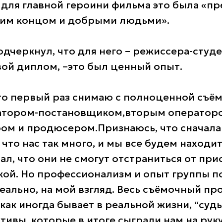
, для главной героини фильма это была «п
шим концом и добрыми людьми».
дчеркнул, что для него – режиссера-студе
вой диплом,
–
это был ценный опыт.
что первый раз снимаю с полноценной съё
ратором-постановщиком,вторым оператор
ом и продюсером.Признаюсь, что сначала
что нас так много, и мы все будем находит
ал, что они не смогут отстраниться от при
кой. Но профессионализм и опыт группы 
еально, на мой взгляд. Весь съёмочный пр
как иногда бывает в реальной жизни, “суд
тивы, которые в итоге сыграли нам на рук