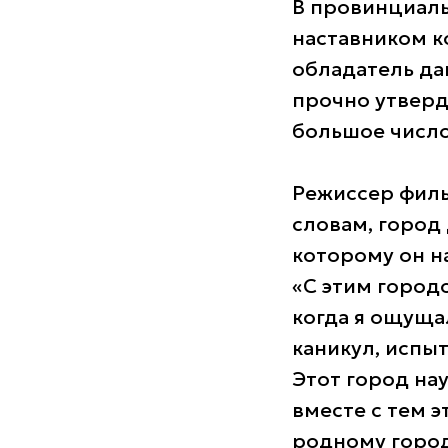
В провинциаль
наставником к
обладатель да
прочно утверд
большое число
Режиссер фил
словам, город
которому он н
«С этим город
когда я ощуща
каникул, испыт
Этот город нау
вместе с тем э
родному городу