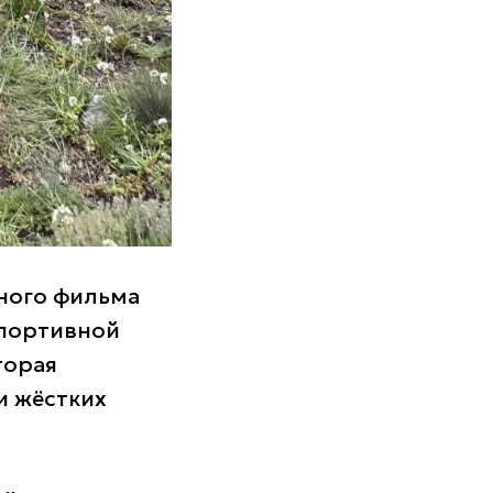
ного фильма
спортивной
торая
и жёстких