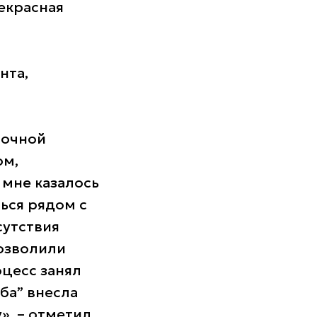
рекрасная
нта,
мочной
ом,
 мне казалось
ься рядом с
сутствия
позволили
оцесс занял
ьба” внесла
у»,
– отметил