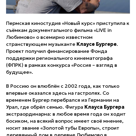
Пермская киностудия «Новый курс» приступила к
съёмкам документального фильма «LIVE in
Любимово» о всемирно известном
странствующем музыканте
Клаусе Бургере
.
Проект получил финансирование Фонда
поддержки регионального кинематографа
(ФПРК) в рамках конкурса «Россия – взгляд в
будущее».
В Россию он влюблён с 2002 года, как только
впервые оказался здесь на гастролях. Со
временем Бургер перебрался из Германии на
Урал, где обрёл семью. Фигура
Клауса Бургера
экстраординарна: в любое время года он ходит
босиком, на всякий вопрос имеет своё мнение,
носит звание «Золотой тубы Европы», строит
деревянный дом в деревне Любимово в