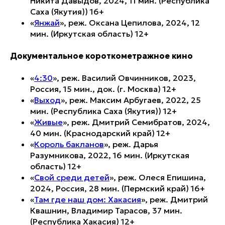
Никита Давыдов, 2024, 11 мин. (Республика
Саха (Якутия)) 16+
«
Янжай
», реж. Оксана Цепилова, 2024, 12
мин. (Иркутская область) 12+
Документальное короткометражное кино
«
4:30
», реж. Василий Овчинников, 2023,
Россия, 15 мин., док. (г. Москва) 12+
«
Выход
», реж. Максим Арбугаев, 2022, 25
мин. (Республика Саха (Якутия)) 12+
«
Живые
», реж. Дмитрий Семибратов, 2024,
40 мин. (Краснодарский край) 12+
«
Король бакланов
», реж. Дарья
Разумникова, 2022, 16 мин. (Иркутская
область) 12+
«
Свой среди детей
», реж. Олеся Епишина,
2024, Россия, 28 мин. (Пермский край) 16+
«
Там где наш дом: Хакасия
», реж. Дмитрий
Квашнин, Владимир Тарасов, 37 мин.
(Республика Хакасия) 12+