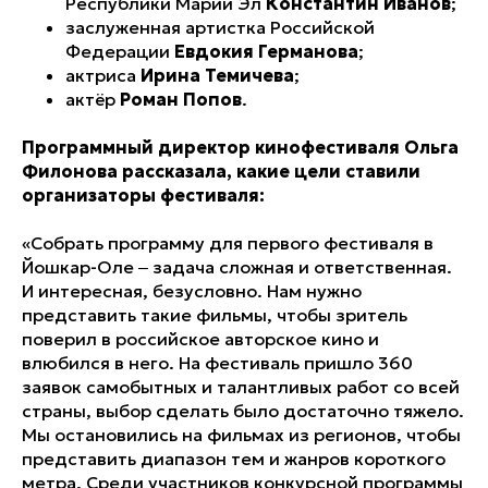
Республики Марий Эл
Константин Иванов
;
заслуженная артистка Российской
Федерации
Евдокия Германова
;
актриса
Ирина Темичева
;
актёр
Роман Попов
.
Программный директор кинофестиваля Ольга
Филонова рассказала, какие цели ставили
организаторы фестиваля:
«Собрать программу для первого фестиваля в
Йошкар-Оле ‒ задача сложная и ответственная.
И интересная, безусловно. Нам нужно
представить такие фильмы, чтобы зритель
поверил в российское авторское кино и
влюбился в него. На фестиваль пришло 360
заявок самобытных и талантливых работ со всей
страны, выбор сделать было достаточно тяжело.
Мы остановились на фильмах из регионов, чтобы
представить диапазон тем и жанров короткого
метра. Среди участников конкурсной программы