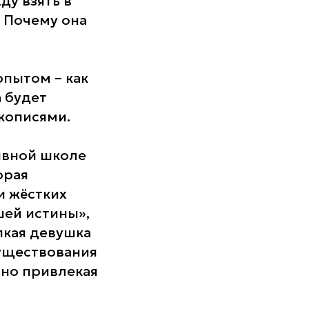
ду взять в
? Почему она
пытом – как
а будет
кописями.
ивной школе
орая
и жёстких
шей истины»,
пкая девушка
существования
нно привлекая