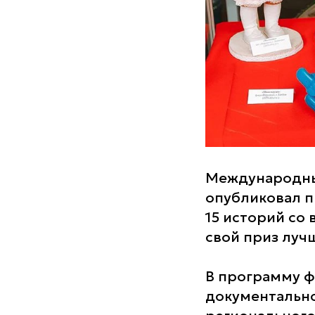
Международны
опубликовал п
15 историй со 
свой приз луч
В программу ф
документально