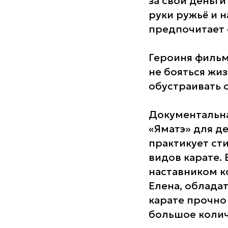
за свои деньги
руки ружьё и н
предпочитает 
Героиня фильм
не бояться жиз
обустраивать 
Документальна
«Яматэ» для де
практикует сти
видов карате.
наставником к
Елена, облада
карате прочно
большое колич