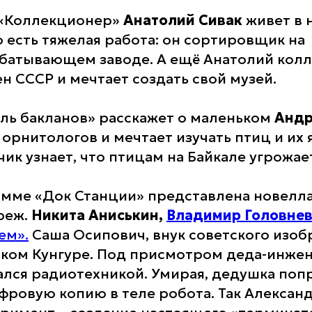
 «Коллекционер»
Анатолий Сивак
живет в
о есть тяжелая работа: он сортировщик на
батывающем заводе. А ещё Анатолий кол
н СССР и мечтает создать свой музей.
ль бакланов» расскажет о маленьком
Андр
 орнитологов и мечтает изучать птиц и их 
ик узнает, что птицам на Байкале угрожае
амме «Док Станции» представлена новелл
реж.
Никита Аниськин,
Владимир Головне
ем».
Саша Осипович, внук советского изоб
ском Кунгуре. Под присмотром деда-инжен
ался радиотехникой. Умирая, дедушка поп
ифровую копию в теле робота. Так Алексан