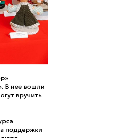
ер»
. В нее вошли
могут вручить
урса
да поддержки