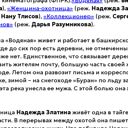
 кинематографа (ФПРК):
«Водяная»
(реж.
В
а
),
«Женщина-охотница»
(реж.
Надежда За
.
Нану Тлисов
),
«Коллекционер»
(реж.
Серг
нов»
(реж.
Дарья Разумникова
).
а «Водяная» живет и работает в башкирск
де до сих пор есть деревни, не отмеченные
же нет. Единственное, что связывает дерев
вить жителям почту, большую часть своей
оде. Летом она развозит письма и коррес
е, зимой – на снегоходе «Буран» по льду 
 эта река унесла ее мужа. С этой болью он
тница
Надежда Златина
живёт одна в тайге
сти. В перерывах между охотой она пишет