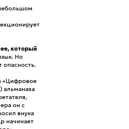
 небольшом
лекционирует
ее, который
язык. Но
т опасность.
а «Цифровое
в
) альманаха
ретателя,
ера он с
росил внука
др начинает