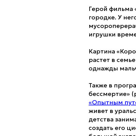
Герой фильма
городке. У нег
мусороперера
игрушки време
Картина «Коро
растет в семье
однажды мальч
Также в прогр
бессмертие» (
«Опытным пут
живет в ураль
детства заним
создать его ц