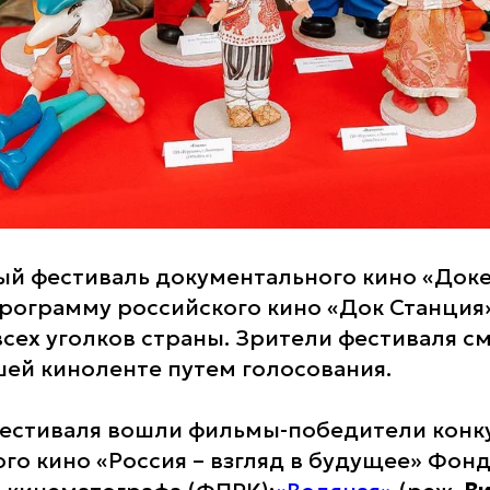
й фестиваль документального кино «Док
рограмму российского кино «Док Станция»
всех уголков страны. Зрители фестиваля с
шей киноленте путем голосования.
естиваля вошли фильмы-победители конк
го кино «Россия – взгляд в будущее» Фон