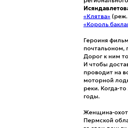
регионального
Исяндавлетов
«Клятва»
(реж
«Король бакла
Героиня фильм
почтальоном, г
Дорог к ним то
И чтобы доста
проводит на в
моторной лодк
реки. Когда-то
годы.
Женщина-охо
Пермской обла