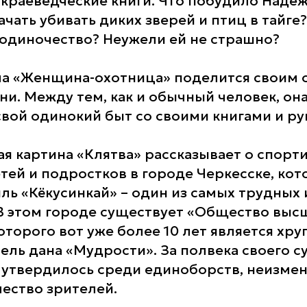
 краеведческие книги. Что побудило Надеж
ачать убивать диких зверей и птиц в тайге
одиночество? Неужели ей не страшно?
а «Женщина-охотница» поделится своим о
ни. Между тем, как и обычный человек, он
свой одинокий быт со своими книгами и ру
я картина «Клятва» рассказывает о спорт
тей и подростков в городе Черкесске, кот
ль «Кёкусинкай» – один из самых трудных 
 В этом городе существует «Общество выс
оторого вот уже более 10 лет является хру
тель дана «Мудрости». За полвека своего 
 утвердилось среди единоборств, неизме
ество зрителей.