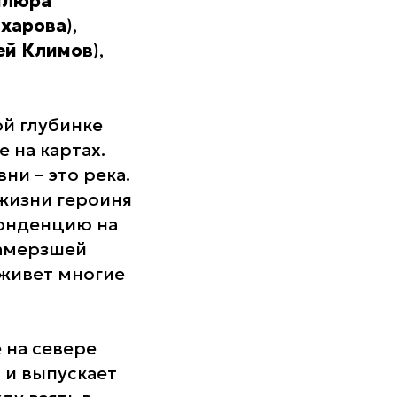
илюра
харова
),
ей Климов
),
ой глубинке
 на картах.
ни – это река.
 жизни героиня
понденцию на
замерзшей
а живет многие
 на севере
 и выпускает