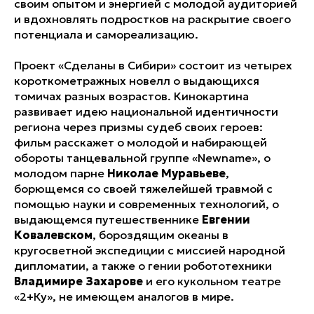
своим опытом и энергией с молодой аудиторией
и вдохновлять подростков на раскрытие своего
потенциала и самореализацию.
Проект «Сделаны в Сибири» состоит из четырех
короткометражных новелл о выдающихся
томичах разных возрастов. Кинокартина
развивает идею национальной идентичности
региона через призмы судеб своих героев:
фильм расскажет о молодой и набирающей
обороты танцевальной группе «Newname», о
молодом парне
Николае Муравьеве
,
борющемся со своей тяжелейшей травмой с
помощью науки и современных технологий, о
выдающемся путешественнике
Евгении
Ковалевском
, бороздящим океаны в
кругосветной экспедиции с миссией народной
дипломатии, а также о гении робототехники
Владимире Захарове
и его кукольном театре
«2+Ку», не имеющем аналогов в мире.