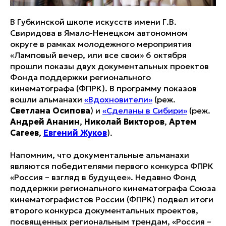
В Губкинской школе искусств имени Г.В.
Свиридова в Ямало-Ненецком автономном
округе в рамках молодежного мероприятия
«Ламповый вечер, или все свои» 6 октября
прошли показы двух документальных проектов
Фонда поддержки регионального
кинематографа (ФПРК). В программу показов
вошли альманахи
«Вдохновители»
(реж.
Светлана Осипова
) и
«Сделаны в Сибири»
(реж.
Андрей Ананин
,
Николай Викторов
,
Артем
Сагеев
,
Евгений Жуков
).
Напомним, что документальные альманахи
являются победителями первого конкурса ФПРК
«Россия – взгляд в будущее». Недавно Фонд
поддержки регионального кинематографа Союза
кинематографистов России (ФПРК) подвел итоги
второго конкурса документальных проектов,
посвященных региональным трендам, «Россия –