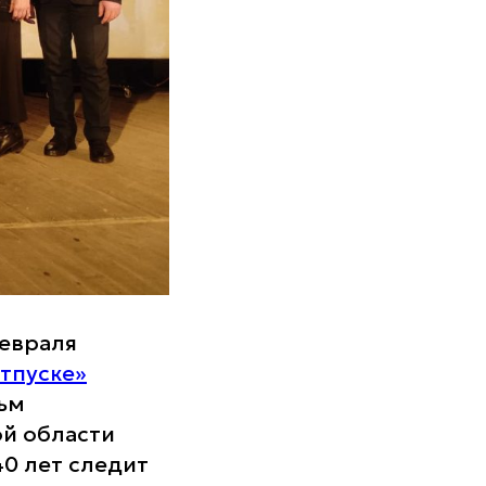
февраля
тпуске»
ьм
ой области
40 лет следит