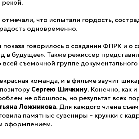
 рекой.
 отмечали, что испытали гордость, состра
радость одновременно.
 показа говорилось о создании ФПРК и о 
ляд в будущее». Также режиссер представи
 всей съемочной группе документального
рекрасная команда, и в фильме звучит шик
мпозитору
Сергею Шичкину
. Конечно, как 
роблем не обошлось, но результат всех по
тьяна Ложникова
. Для каждого члена съе
товила памятные сувениры – кружки с кад
им оформлением.