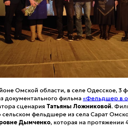
йоне Омской области, в селе Одесское, 3 
аз документального фильма
«Фельдшер в о
втора сценария
Татьяны Ложниковой
. Фил
о сельском фельдшере из села Сарат Омск
ровне Дымченко
, которая на протяжении 