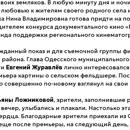
своих земляков. В любую минуту дня и ноч
 любовью к жителям своего родного села 
ка Нина Владимировна готова придти на п
дителем конкурса документального кино «Р
нда поддержки регионального кинематог
жданный показ и для съемочной группы фи
 района. Глава Одесского муниципального
ти
Евгений Журавлёв
лично интересовался,
мьера картины о сельском фельдшере. По
то совершенно по-новому взглянул на свои
ьяны Ложниковой
, зрители, заполнившие
 вечер, улыбались и плакали. Настолько эт
сердца. Благодарные зрители приехали из 
 еще после премьеры, на следующий день,