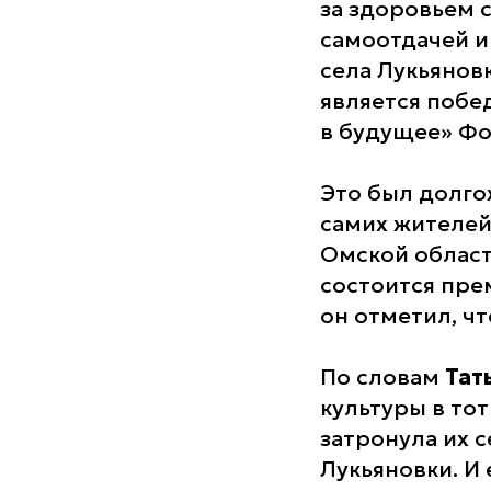
за здоровьем 
самоотдачей и
села Лукьянов
является побе
в будущее» Фо
Это был долго
самих жителей
Омской облас
состоится пре
он отметил, ч
По словам
Тат
культуры в тот
затронула их 
Лукьяновки. И