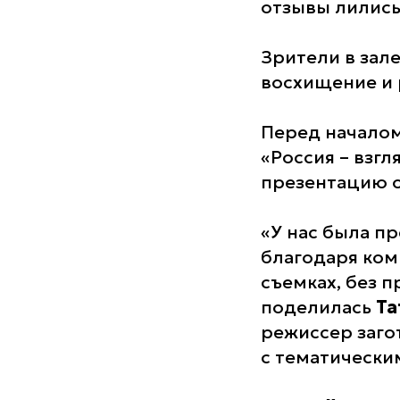
отзывы лились
Зрители в зале
восхищение и 
Перед началом
«Россия – взг
презентацию о
«У нас была п
благодаря ко
съемках, без п
поделилась
Та
режиссер заго
с тематическ