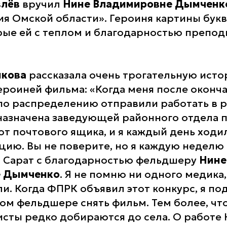
влёв
вручил
Нине Владимировне Дымчен
ия Омской области». Героиня картины бук
орые ей с теплом и благодарностью препод
икова
рассказала очень трогательную ист
героиней фильма: «Когда меня после оконч
по распределению отправили работать в 
а назначена заведующей районного отдела 
от почтового ящика, и я каждый день ходи
ию. Вы не поверите, но я каждую неделю
а Сарат с благодарностью фельдшеру
Нине
е Дымченко
. Я не помню ни одного медика
и. Когда ФПРК объявил этот конкурс, я по
ком фельдшере снять фильм. Тем более, чт
сты редко добираются до села. О работе