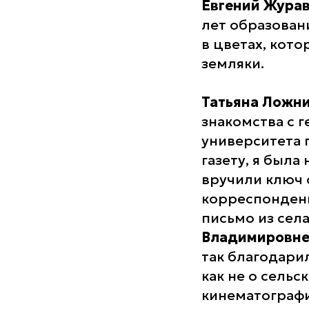
Евгений Жура
лет образован
в цветах, кот
земляки.
Татьяна Ложн
знакомства с 
университета 
газету, я был
вручили ключ 
корреспонденц
письмо из сел
Владимировн
так благодарил
как не о сельс
кинематографи