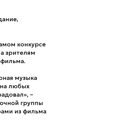
дание,
самом конкурсе
ла зрителям
 фильма.
арная музыка
и на любых
радовал», –
мочной группы
рами из фильма