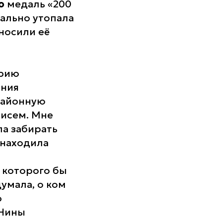
ко
медаль «200
вально утопала
носили её
орию
ания
районную
писем. Мне
ла забирать
 находила
, которого бы
думала, о ком
о
 Нины