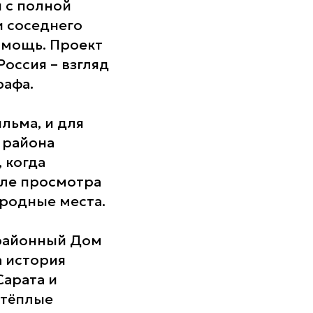
и с полной
и соседнего
омощь. Проект
оссия – взгляд
рафа.
льма, и для
 района
 когда
сле просмотра
 родные места.
 районный Дом
а история
Сарата и
 тёплые