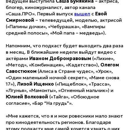
Ведущей выступила
Саша Бунякина
– актриса,
блогер, киножурналист, автор канала
«Саша.ПРО». Первый выпуск
вышел
с
Евой
Смирновой
– телеведущей, моделью, актрисой
(«Папины дочки», «Чебурашка», «Вампиры
средней полосы», «Мой папа – медведь»).
Напомним, что подкаст будет выходить два раза
в месяц. В ближайшие недели выйдут видео с
актёрами
Иваном Добронравовым
(«Лихие»,
«Метод», «Комбинация», «Кадетство»),
Олегом
Савостюком
(Алиса в Стране чудес», «Урок»,
«Один маленький ночной секрет», «Маме снова
17»),
Лизой Ищенко
(«Пищеблок», «Трасса»,
«Лгунья», «Мамонты», «Огненный мальчик») и
Юлией Волковой
(«Тайга», «Обоюдное
согласие», «Бар “На грудь”».
«Мне кажется, что я и мои ровесники мало знают
про кинодеятельность регионов. Благодаря
этому подкасту мне самой хочется узнать о них