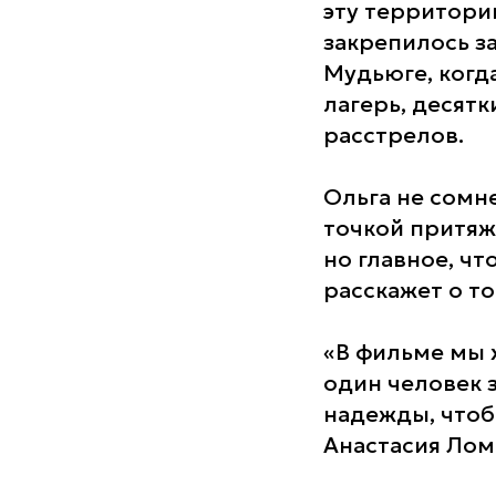
эту территори
закрепилось за
Мудьюге, когд
лагерь, десятк
расстрелов.
Ольга не сомн
точкой притяж
но главное, чт
расскажет о то
«В фильме мы х
один человек 
надежды, чтоб
Анастасия Лом