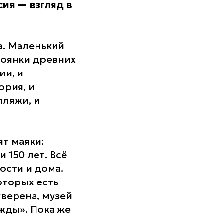
ия — взгляд в
а. Маленький
тоянки древних
ии, и
ория, и
пляжи, и
ят маяки:
и 150 лет. Всё
ости и дома.
оторых есть
уверена, музей
жды». Пока же