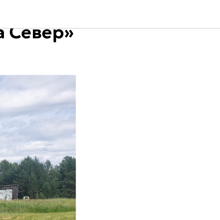
ым ходом
а Север»