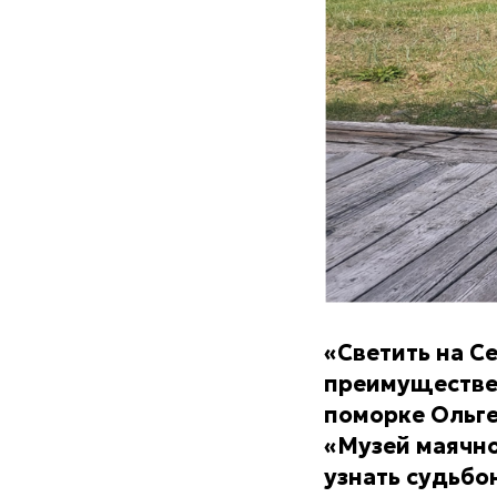
«Светить на С
преимуществен
поморке Ольге
«Музей маячно
узнать судьбо