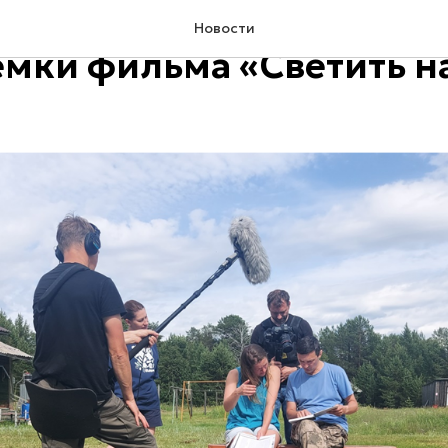
гельской области полн
Новости
емки фильма «Светить н