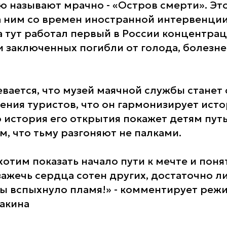
ю называют мрачно - «Остров смерти». Эт
 ним со времен иностранной интервенции (
а тут работал первый в России концентра
и заключенных погибли от голода, болезне
евается, что музей маячной службы станет
ения туристов, что он гармонизирует ист
о история его открытия покажет детям путь
м, что тьму разгоняют не палками.
отим показать начало пути к мечте и поня
зажечь сердца сотен других, достаточно л
ы вспыхнуло пламя!» - комментирует реж
акина