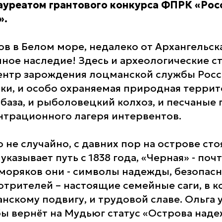
ауреатом грантового конкурса ФПРК «Росс
».
ов в Белом море, недалеко от Архангельск
мное наследие! Здесь и археологические с
ентр зарождения лоцманской службы Росс
ки, и особо охраняемая природная террит
база, и рыболовецкий колхоз, и песчаные 
нтрационного лагеря интервентов.
не случайно, с давних пор на острове сто
указывает путь с 1838 года, «Черная» - почт
 моряков они - символы надежды, безопасн
отрителей – настоящие семейные саги, в к
нскому подвигу, и трудовой славе. Ольга 
ы вернёт на Мудьюг статус «Острова наде