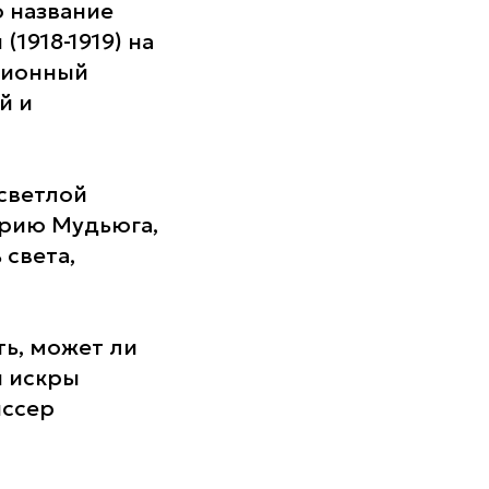
о название
1918-1919) на
ционный
й и
 светлой
орию Мудьюга,
 света,
ть, может ли
и искры
иссер