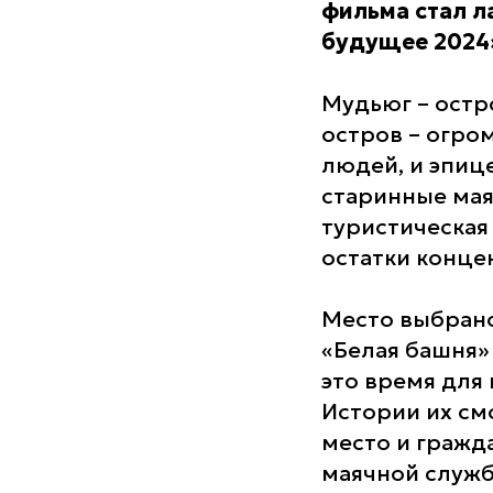
фильма стал л
будущее 2024
Мудьюг – остр
остров – огро
людей, и эпиц
старинные мая
туристическая 
остатки конце
Место выбрано 
«Белая башня» 
это время для
Истории их см
место и гражда
маячной служб