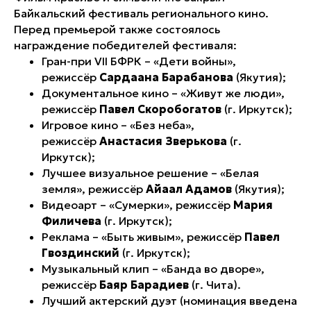
Байкальский фестиваль регионального кино.
Перед премьерой также состоялось
награждение победителей фестиваля:
Гран-при VII БФРК – «Дети войны»,
режиссёр
Сардаана Барабанова
(Якутия);
Документальное кино – «Живут же люди»,
режиссёр
Павел Скоробогатов
(г. Иркутск);
Игровое кино – «Без неба»,
режиссёр
Анастасия Зверькова
(г.
Иркутск);
Лучшее визуальное решение – «Белая
земля», режиссёр
Айаал Адамов
(Якутия);
Видеоарт – «Сумерки», режиссёр
Мария
Филичева
(г. Иркутск);
Реклама – «Быть живым», режиссёр
Павел
Гвоздинский
(г. Иркутск);
Музыкальный клип – «Банда во дворе»,
режиссёр
Баяр Барадиев
(г. Чита).
Лучший актерский дуэт (номинация введена