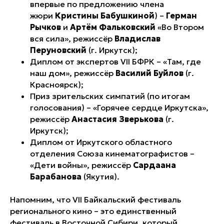
впервые по предложению члена
жюри
Кристины Бабушкиной
) –
Герман
Рычков
и
Артём Фальковский
«Во Втором
вся сила», режиссёр
Владислав
Перуновский
(г. Иркутск);
Диплом от экспертов VII БФРК – «Там, где
наш дом», режиссёр
Василий Буйлов
(г.
Красноярск);
Приз зрительских симпатий (по итогам
голосования) – «Горячее сердце Иркутска»,
режиссёр
Анастасия Зверькова
(г.
Иркутск);
Диплом от Иркутского областного
отделения Союза кинематографистов –
«Дети войны», режиссёр
Сардаана
Барабанова
(Якутия).
Напомним, что VII Байкальский фестиваль
регионального кино – это единственный
фестиваль в Восточной Сибири, который