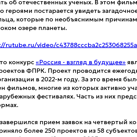
ть об отечественных ученых. В этом филь
го героями постарается увидеть загадочное
льца, которые по необъяснимым причинам
оком озере планеты.
://rutube.ru/video/c43788cccba2c253068255
то конкурс
«Россия - взгляд в будущее»
явл
роектов ФПРК. Проект проводится ежегодн
анизации в 2022-м году. За это время был
ен фильмов, многие из которых активно уч
зарубежных фестивалях. Часть из них предс
рмах.
 завершился прием заявок на четвертый ко
риняло более 250 проектов из 58 субъекто