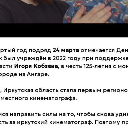
ертый год подряд
24 марта
отмечается Ден
к был учреждён в 2022 году при поддержк
ласти
Игоря Кобзева
, в честь 125-летия с м
ороде на Ангаре.
, Иркутская область стала первым регионо
 местного кинематографа.
я направить силы на то, чтобы снова удив
сть за иркутский кинематограф. Поэтому п