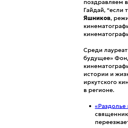
поздравляем в
Гайдай, “если 
Яшников
, реж
кинематографи
кинематографи
Среди лауреат
будущее» Фон
кинематографи
истории и жиз
иркутского ки
в регионе.
«Раздолье
священнике
переезжает