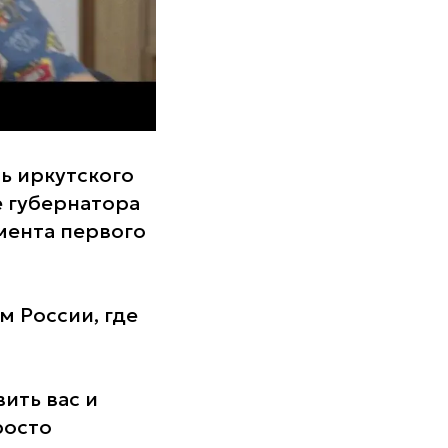
ь иркутского
е губернатора
омента первого
м России, где
ить вас и
росто