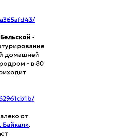
8a365afd43/
 Бельской
-
ктурирование
ой домашней
родром - в 80
приходит
e62961cb1b/
алеко от
. Байкал»
.
ет