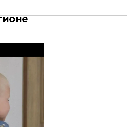
гионе