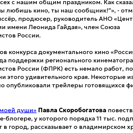
сех с нашим общим праздником. Как сказ
ты любишь кино, ты наш сообщник!”», - от
иссёр, продюсер, руководитель АНО «Цент
и имени Леонида Гайдая», член Союза
стов России.
ов конкурса документального кино «Россия 
да поддержки регионального кинематогр
стов России (ФПРК) есть немало работ, 
ни этого удивительного края. Некоторые и
но опубликовали трейлеры готовящихся ф
 моей души»
Павла Скоробогатова
повеств
-блогере, у которого порядка 11 тыс. под
 в город, рассказывает о владимирском х