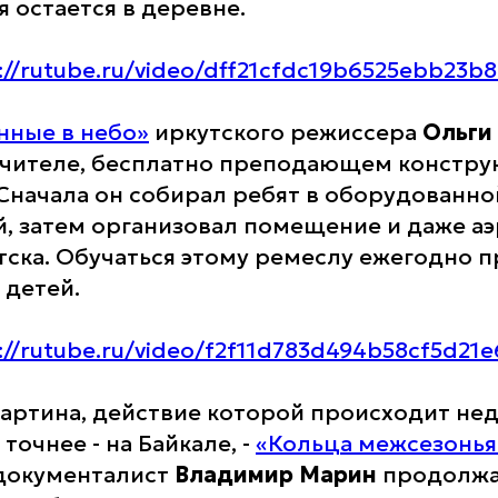
я остается в деревне.
://rutube.ru/video/dff21cfdc19b6525ebb23b
нные в небо»
иркутского режиссера
Ольги
учителе, бесплатно преподающем констру
 Сначала он собирал ребят в оборудованн
, затем организовал помещение и даже аэ
тска. Обучаться этому ремеслу ежегодно 
 детей.
://rutube.ru/video/f2f11d783d494b58cf5d21
артина, действие которой происходит нед
 точнее - на Байкале, -
«Кольца межсезонья
документалист
Владимир Марин
продолжа