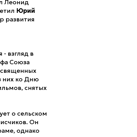
ал Леонид
метил
Юрий
р развития
- взгляд в
афа Союза
посвященных
з них ко Дню
ильмов, снятых
ует о сельском
писчиков. Он
раме, однако