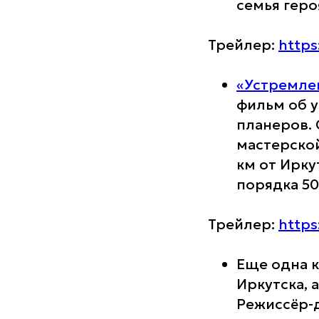
семья геро
Трейлер:
https
«Устремле
фильм об 
планеров.
мастерской
км от Ирку
порядка 50
Трейлер:
https
Еще одна к
Иркутска, а
Режиссёр-