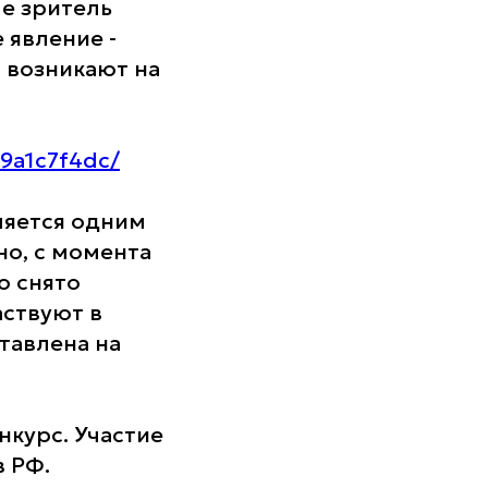
ме зритель
 явление -
 возникают на
a9a1c7f4dc/
яется одним
о, с момента
о снято
аствуют в
тавлена на
нкурс. Участие
в РФ.