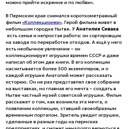
можно прийти искренне и по любви».
В Пермском крае снимался короткометражный
фильм
«Коллекционер»
. Герой фильма живет в
небольшом городке Нытве. У
Анатолия Сивака
есть семья и непростая работа: он сортировщик
на заводе по переработке отходов. А ещё у него
есть необычное увлечение – он
коллекционирует игрушки времен СССР и даже
написал об этом две книги. В его коллекции
насчитывается более 500 экземпляров, и о
каждой игрушке Анатолий может рассказать
историю. Он не раз представлял свое собрание
на выставках, но главная его мечта – создать в
Нытве частный музей советской игрушки. Фильм
расскажет о том, как возникла эта мечта, о
появлении коллекции, ставшей своеобразным
временным порталом. Зритель увидит игрушки,
сделанные в разные годы на пермских
предприятиях, и сможет ненадолго вернуться в