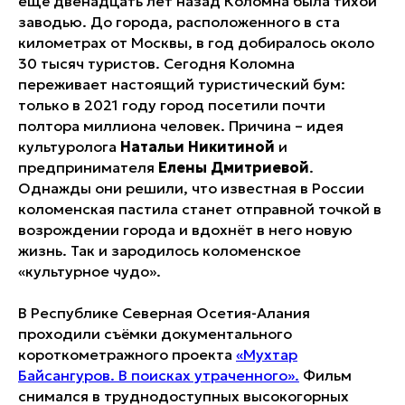
ещё двенадцать лет назад Коломна была тихой
заводью. До города, расположенного в ста
километрах от Москвы, в год добиралось около
30 тысяч туристов. Сегодня Коломна
переживает настоящий туристический бум:
только в 2021 году город посетили почти
полтора миллиона человек. Причина – идея
культуролога
Натальи Никитиной
и
предпринимателя
Елены Дмитриевой
.
Однажды они решили, что известная в России
коломенская пастила станет отправной точкой в
возрождении города и вдохнёт в него новую
жизнь. Так и зародилось коломенское
«культурное чудо».
В Республике Северная Осетия-Алания
проходили съёмки документального
короткометражного проекта
«Мухтар
Байсангуров. В поисках утраченного».
Фильм
снимался в труднодоступных высокогорных