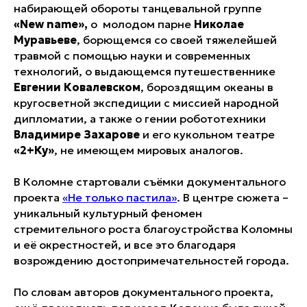
набирающей обороты танцевальной группе
«New name»,
о молодом парне
Николае
Муравьеве
, борющемся со своей тяжелейшей
травмой с помощью науки и современных
технологий, о выдающемся путешественнике
Евгении Ковалевском
, бороздящим океаны в
кругосветной экспедиции с миссией народной
дипломатии, а также о гении робототехники
Владимире Захарове
и его кукольном театре
«2+Ку»
, не имеющем мировых аналогов.
В Коломне
стартовали съёмки
документального
проекта
«Не только пастила»
. В центре сюжета –
уникальный культурный феномен
стремительного роста благоустройства Коломны
и её окрестностей, и все это благодаря
возрождению достопримечательностей города.
По словам авторов документального проекта,