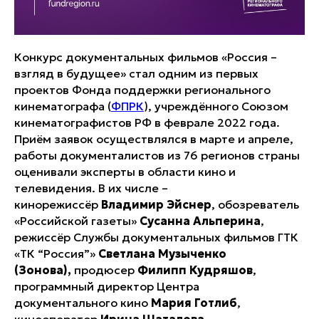
Конкурс документальных фильмов «Россия –
взгляд в будущее» стал одним из первых
проектов Фонда поддержки регионального
кинематографа (
ФПРК
), учреждённого Союзом
кинематографистов РФ в феврале 2022 года.
Приём заявок осуществлялся в марте и апреле,
работы документалистов из 76 регионов страны
оценивали эксперты в области кино и
телевидения. В их числе –
кинорежиссёр
Владимир Эйснер
, обозреватель
«Российской газеты»
Сусанна Альперина
,
режиссёр Службы документальных фильмов ГТК
«ТК “Россия”»
Светлана Музыченко
(Зонова),
продюсер
Филипп Кудряшов
,
программный директор Центра
документального кино
Мария Готлиб
,
кинооператор
Ирина Шаталова