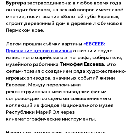
Бургера
экстраординарна: в любое время года
он ходит босиком, на всякий вопрос имеет своё
мнение, носит звание «Золотой тубы Европы»,
строит деревянный дом в деревне Любимово в
Пермском крае.
Летом прошли съёмки картины
«ЕВСЕЕВ:
Признание ценою в жизнь»
о жизни и труде
известного марийского этнографа, собирателя,
музейного работника
Тимофея Евсеева
. Это
фильм-поэзия с созданием ряда художественно-
игровых эпизодов, значимых событий жизни
Евсеева. Между переломными
реконструированными эпизодами фильм
сопровождается сценами «оживления» его
коллекций из фондов Национального музея
Республики Марий Эл через
кинематографические инструменты.
Напомним, что конкурс документальных