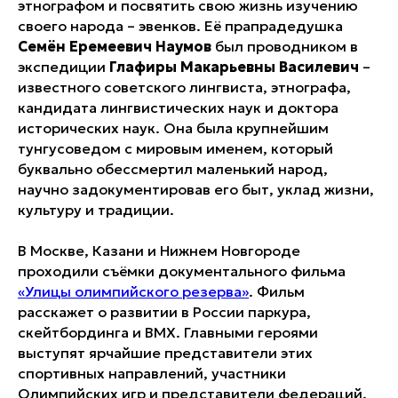
этнографом и посвятить свою жизнь изучению
своего народа – эвенков. Её прапрадедушка
Семён
Еремеевич Наумов
был проводником в
экспедиции
Глафиры Макарьевны Василевич
–
известного советского лингвиста, этнографа,
кандидата лингвистических наук и доктора
исторических наук. Она была крупнейшим
тунгусоведом с мировым именем, который
буквально обессмертил маленький народ,
научно задокументировав его быт, уклад жизни,
культуру и традиции.
В Москве, Казани и Нижнем Новгороде
проходили съёмки документального фильма
«Улицы олимпийского резерва»
. Фильм
расскажет о развитии в России паркура,
скейтбординга и BMX. Главными героями
выступят ярчайшие представители этих
спортивных направлений, участники
Олимпийских игр и представители федераций.