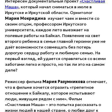
Интересен документальный проект
«Счастливая
Маша»
, который начал сниматься в июле в
Иркутске и Иркутской области. Орнитолог
Мария Мокридина
изучает чаек и вместе со
своим отцом, профессором Иркутского
университета, каждое лето выезжает на
полевые работы на Байкал. Появление на свет
второго ребенка в семье главной героини уже не
даёт возможности совмещать без потерь
дорогую сердцу работу и любимую семью. На
первый взгляд, ей удается справляться со всеми
заботами легко и просто, но так ли это на самом
деле?
Режиссер фильма
Мария Разумникова
отмечает,
что в фильме хочется отразить «трепетное
отношение к Байкалу, которое испытывают
люди, живущие рядом с ним». Фильм
«Счастливая Маша» – это попытка рассказать о
жизни людей в нашей стране, о любви друг к