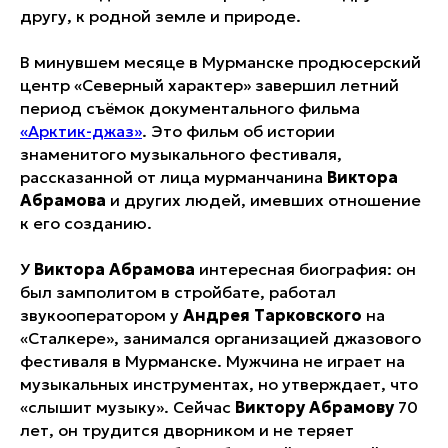
другу, к родной земле и природе.
В минувшем месяце в Мурманске продюсерский
центр «Северный характер» завершил летний
период съёмок документального фильма
«Арктик-джаз»
. Это фильм об истории
знаменитого музыкального фестиваля,
рассказанной от лица мурманчанина
Виктора
Абрамова
и других людей, имевших отношение
к его созданию.
У
Виктора Абрамова
интересная биография: он
был замполитом в стройбате, работал
звукооператором у
Андрея Тарковского
на
«Сталкере», занимался организацией джазового
фестиваля в Мурманске. Мужчина не играет на
музыкальных инструментах, но утверждает, что
«слышит музыку». Сейчас
Виктору Абрамову
70
лет, он трудится дворником и не теряет