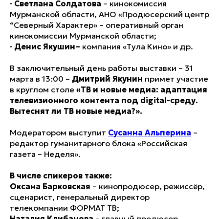
·
Светлана Солдатова
– кинокомиссия
Мурманской области, АНО «Продюсерский центр
“Северный Характер» – оперативный орган
кинокомиссии Мурманской области;
·
Денис Якушин–
компания «Тула Кино» и др.
В заключительный день работы выставки – 31
марта в 13:00 –
Дмитрий Якунин
примет участие
в круглом столе
«ТВ и новые медиа: адаптация
телевизионного контента под digital-среду.
Вытеснят ли ТВ новые медиа?».
Модератором выступит
Сусанна Альперина
–
редактор гуманитарного блока «Российская
газета – Неделя».
В числе спикеров также:
Оксана Барковская
– кинопродюсер, режиссёр,
сценарист, генеральный директор
телекомпании ФОРМАТ ТВ;
Наталия Клибанова
– главный продюсер