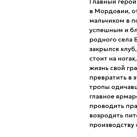
Главный герой
в Мордовии, о
мальчиком в по
успешным и бл
родного села Б
закрылся клуб,
стоит на ногах
жизнь свой гр
превратить в 
тропы одичавш
главное ярмар
проводить пра
возродить пит
производству 