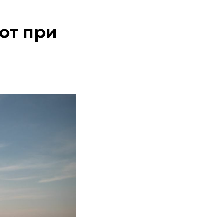
и в
ют при