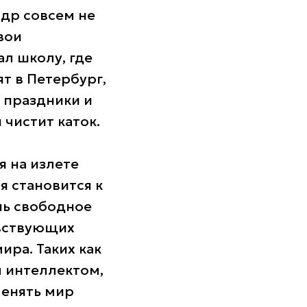
ндр совсем не
вои
л школу, где
т в Петербург,
 праздники и
 чистит каток.
я на излете
ня становится к
нь свободное
увствующих
ира. Таких как
м интеллектом,
менять мир