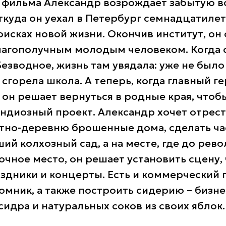
 фильма Александр возрождает забытую 
ткуда он уехал в Петербург семнадцатиле
исках новой жизни. Окончив институт, он 
агополучным молодым человеком. Когда о
езводное, жизнь там увядала: уже не было
 сгорела школа. А теперь, когда главный г
, он решает вернуться в родные края, чтоб
андиозный проект. Александр хочет отрес
этно-деревню брошенные дома, сделать ча
ий колхозный сад, а на месте, где до ре
очное место, он решает установить сцену,
здники и концерты. Есть и коммерческий 
омник, а также построить сидерию – бизне
сидра и натуральных соков из своих яблок