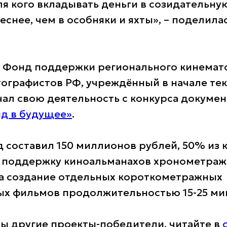
Для кого вкладывать деньги в созидательн
снее, чем в особняки и яхты», – поделила
 Фонд поддержки регионального кинемато
ографистов РФ, учреждённый в начале тек
чал свою деятельность с конкурса докумен
яд в будущее»
.
 составил 150 миллионов рублей, 50% из 
 поддержку киноальманахов хронометраж
на создание отдельных короткометражных
х фильмов продолжительностью 15-25 ми
яты другие проекты-победители, читайте в