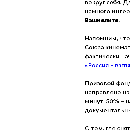
вокруг себя. 
намного интере
Вашкелите
.
Напомним, что
Союза кинемат
фактически на
«Россия – взгл
Призовой фонд
направлено на
минут, 50% – 
документальны
О том, где сн