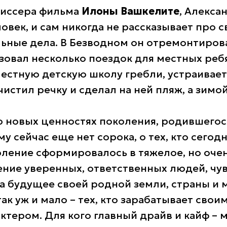
жиссера фильма
Илоны Вашкелите
, Алекса
овек, и сам никогда не рассказывает про с
ьные дела. В Безводном он отремонтирова
изовал несколько поездок для местных ребя
естную детскую школу гребли, устраивает
истил речку и сделал на ней пляж, а зимой
о новых ценностях поколения, родившегос
ому сейчас еще нет сорока, о тех, кто сегод
оление сформировалось в тяжелое, но оче
ение уверенных, ответственных людей, ч
за будущее своей родной земли, страны и м
ак уж и мало – тех, кто зарабатывает свои
ктером. Для кого главный драйв и кайф – 