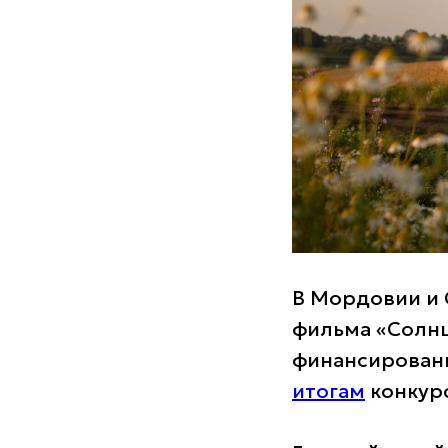
В Мордовии и 
фильма «Солнц
финансирован
итогам
конкурс