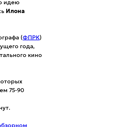
ую идею
сь
Илона
графа (
ФПРК
)
ущего года,
тального кино
которых
ем 75-90
нут.
обзорном