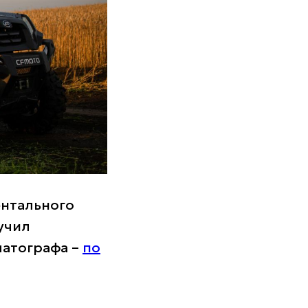
ентального
учил
атографа –
по