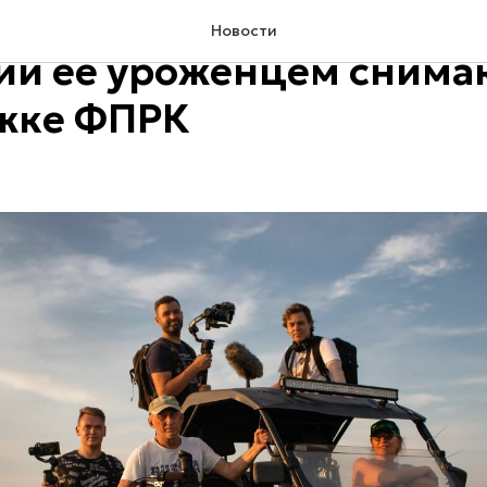
ро возрождение деревн
Новости
и ее уроженцем снима
жке ФПРК