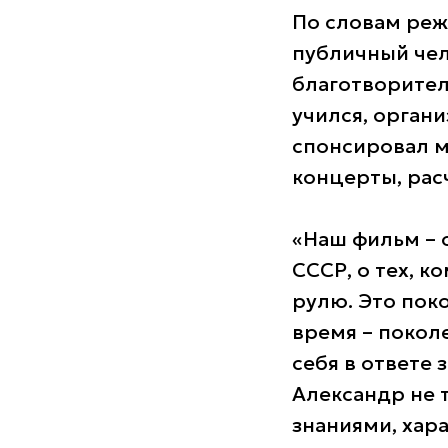
По словам ре
публичный чел
благотворител
учился, орган
спонсировал м
концерты, расч
«Наш фильм – 
СССР, о тех, к
рулю. Это пок
время – покол
себя в ответе 
Александр не т
знаниями, хара