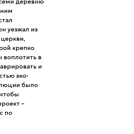
всеми деревню
тним
стал
н уезжал из
 церкви,
ерой крепко
ы воплотить в
таврировать и
стью эко-
волюции было
 чтобы
проект –
с по
.