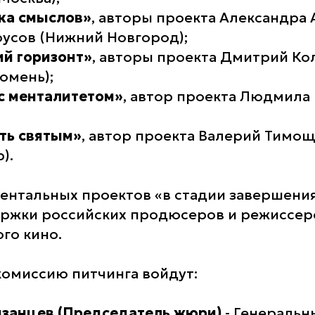
ка смыслов»
, авторы проекта Александра
оусов (Нижний Новгород);
й горизонт»
, авторы проекта Дмитрий Ко
юмень);
с менталитетом»
, автор проекта Людмила
ть святым»
, автор проекта Валерий Тимо
).
ентальных проектов «в стадии завершени
ержки российских продюсеров и режиссер
го кино.
комиссию питчинга войдут:
язанцев (Председатель жюри)
- Генеральн