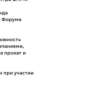
нда
ь Форума
можность
мпаниями,
а прокат и
 при участии