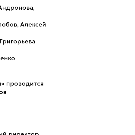
 Андронова,
лобов, Алексей
 Григорьева
щенко
я» проводится
ов
ый директор