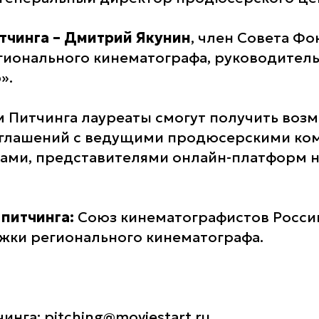
тчинга – Дмитрий Якунин
, член Совета Фо
ионального кинематографа, руководител
».
м Питчинга лауреаты смогут получить воз
оглашений с ведущими продюсерскими ко
ми, представителями онлайн-платформ н
питчинга:
Союз кинематографистов России
ки регионального кинематографа.
нга: pitching@moviestart.ru