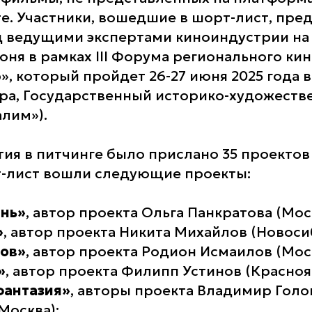
те. Участники, вошедшие в шорт-лист, пред
 ведущими экспертами киноиндустрии на
июня в рамках III Форума регионального ки
», который пройдет 26-27 июня 2025 года 
стра, Государственный историко-художеств
лим»).
тия в питчинге было прислано 35 проектов
т-лист вошли следующие проекты:
ань»
, автор проекта Ольга Панкратова (Мос
»
, автор проекта Никита Михайлов (Новоси
ков»
, автор проекта Родион Исмаилов (Мос
»
, автор проекта Филипп Устинов (Красноя
фантазия»
, авторы проекта Владимир Голо
Москва);