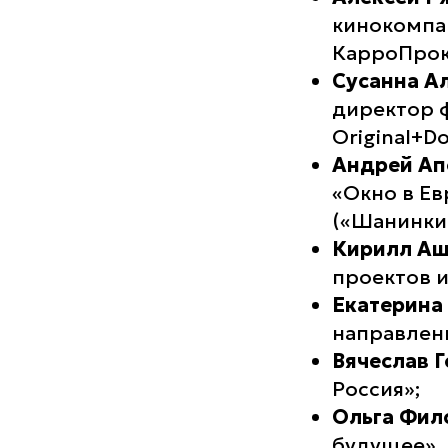
кинокомпа
КарроПрока
Сусанна А
директор ф
Original+Do
Андрей Ап
«Окно в Ев
(«Шанинки
Кирилл А
проектов 
Екатерина
направлен
Вячеслав 
Россия»;
Ольга Фил
будущее»,