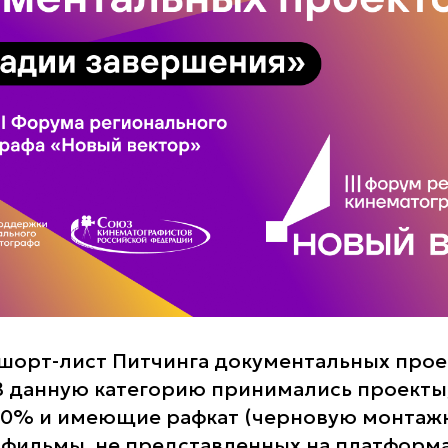
 шорт-лист Питчинга документальных прое
В данную категорию принимались проекты,
80% и имеющие рафкат (черновую монтажн
 фильмы, не представленных на платформа