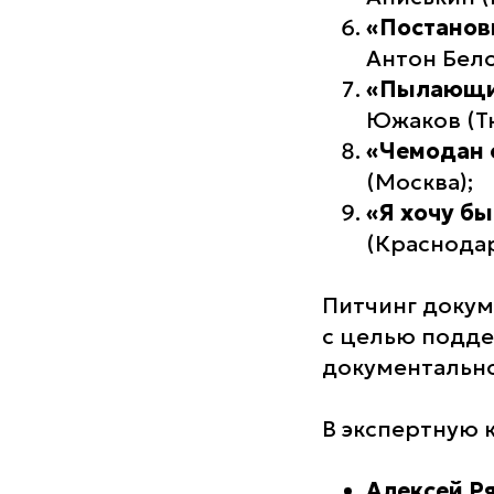
«Постанов
Антон Бел
«Пылающи
Южаков (Т
«Чемодан 
(Москва);
«Я хочу бы
(Краснодар
Питчинг докум
с целью подд
документально
В экспертную 
Алексей Р