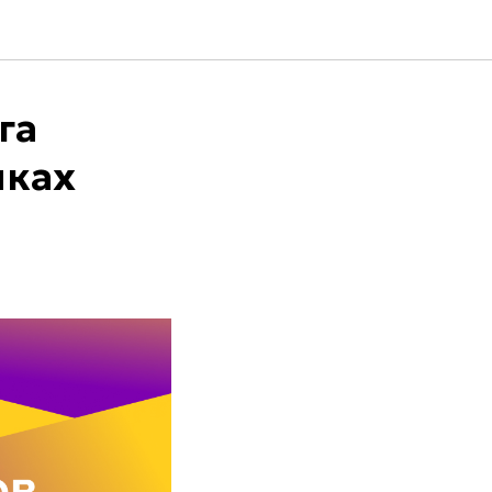
га
мках