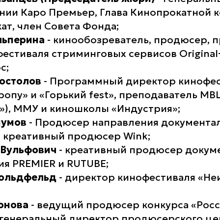
нии Каро Премьер, Глава Кинопрокатной 
т, член Совета Фонда;
льперина
- кинообозреватель, продюсер,
естиваля стриминговых сервисов Original
c;
остолов
- Программный директор кинофе
ропу» и «Горький fest», преподаватель М
»), ММУ и киношколы «Индустрия»;
шумов
- Продюсер направления документа
и креативный продюсер Wink;
 Вульфович
- креативный продюсер докум
ия PREMIER и RUTUBE;
Гольдфельд
- директор кинофестиваля «Не
онова
- ведущий продюсер конкурса «Росс
 генеральный директор продюсерского це