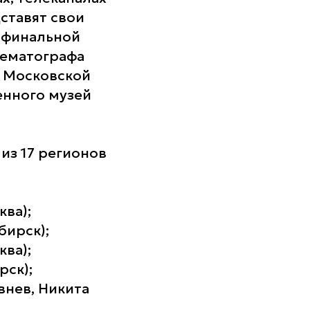
ставят свои
 финальной
нематографа
в Московской
енного музей
 из 17 регионов
ква);
бирск);
ква);
рск);
внев, Никита