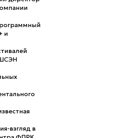
компании
 программный
+ и
стивалей
ВШСЭН
льных
ентального
известная
ия-взгляд в
нтра ФПРК.