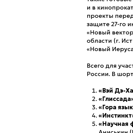
и в кинопрока
проекты перед
защите 27-го 
«Новый вектор
области (г. И
«Новый Иеруса
Всего для учас
России. В шор
«Вэй Дэ-Х
«Глиссада
«Гора язы
«Инстинкт
«Научная 
Аниськин (