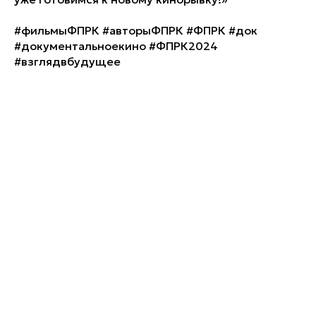
#фильмыФПРК #авторыФПРК #ФПРК #док
#документальноекино #ФПРК2024
#взглядвбудущее