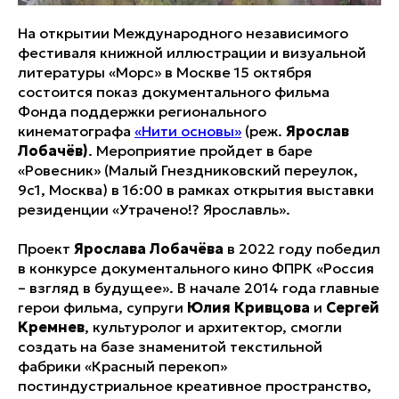
На открытии Международного независимого
фестиваля книжной иллюстрации и визуальной
литературы «Морс» в Москве 15 октября
состоится показ документального фильма
Фонда поддержки регионального
кинематографа
«Нити основы»
(реж.
Ярослав
Лобачёв)
. Мероприятие пройдет в баре
«Ровесник» (Малый Гнездниковский переулок,
9с1, Москва) в 16:00 в рамках открытия выставки
резиденции «Утрачено!? Ярославль».
Проект
Ярослава Лобачёва
в 2022 году победил
в конкурсе документального кино ФПРК «Россия
– взгляд в будущее». В начале 2014 года главные
герои фильма, супруги
Юлия Кривцова
и
Сергей
Кремнев
, культуролог и архитектор, смогли
создать на базе знаменитой текстильной
фабрики «Красный перекоп»
постиндустриальное креативное пространство,