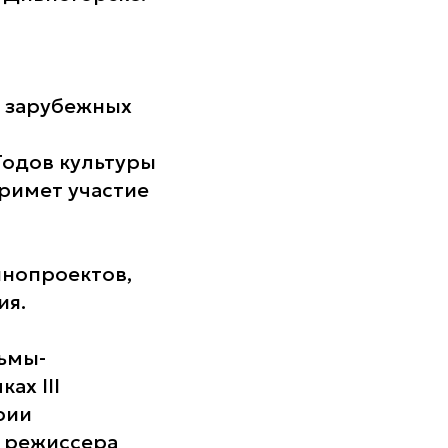
и зарубежных
в
Годов культуры
примет участие
инопроектов,
ия.
ьмы-
ах III
рии
» режиссера