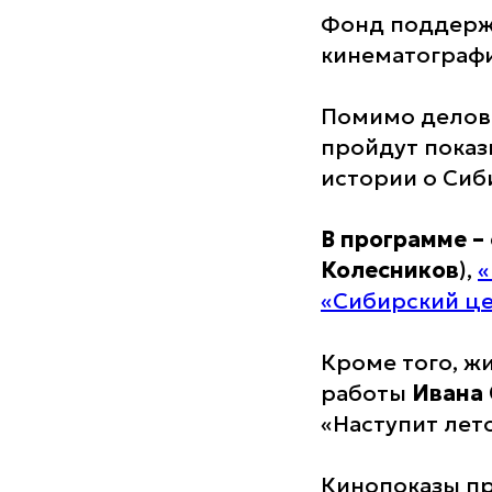
Фонд поддерж
кинематографи
Помимо делово
пройдут показ
истории о Сиб
В программе 
Колесников
),
«
«Сибирский це
Кроме того, ж
работы
Ивана
«Наступит лет
Кинопоказы пр