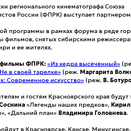
ки регионального кинематографа Союза
стов России (ФПРК) выступает партнером
й программы в рамках форума в ряде гор
ы фильмов, снятых сибирскими режиссерам
ири и ее жителях.
– фильмы ФПРК:
«Из кедра высеченный»
(р
Не в своей тарелке»
(реж.
Маргарита Волк
х: Современное искусство»
(реж.
В. Ботур
ителям и гостям Красноярского края буду
 Соснина
«Легенды наших предков»,
Кирил
о», «Дальний план»
Владимира Головнева
.
ойдут в Красноярске, Канске, Минусинске,