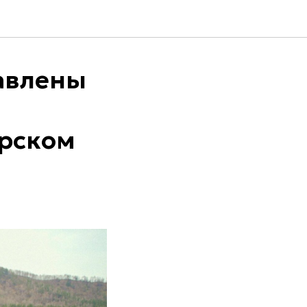
авлены
ярском