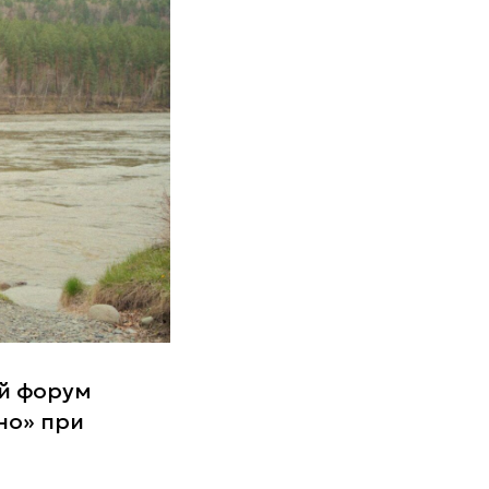
й форум
но» при