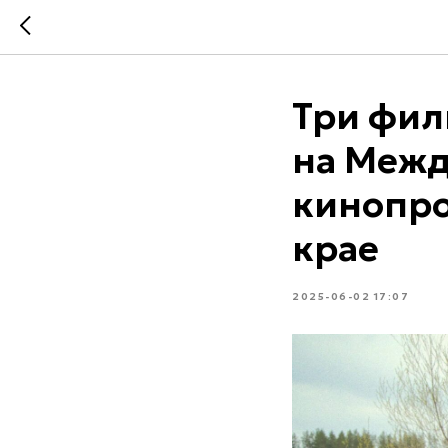
Три фил
на Меж
кинопро
крае
2025-06-02 17:07