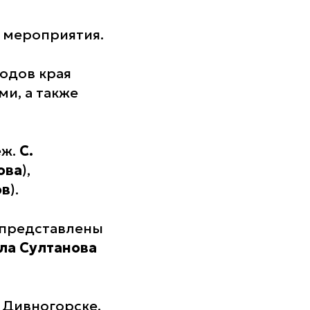
 мероприятия.
одов края
и, а также
еж.
С.
ова
),
ов
).
т представлены
ла Султанова
 Дивногорске.