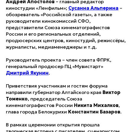
Андрей Апостолов
– главный редактор
киностудии «Ленфильм»;
Сусанна Альперина
–
обозреватель «Российской газеты», а также
руководители кинокомиссий СФО,
представители Союза кинематографистов
России и его региональных отделений,
продюсерских центров, киностудий, режиссёры,
журналисты, медиаменеджеры и т.д.
Руководитель проекта – член совета ФПРК,
генеральный продюсер ПЦ «Мувистарт»
Дмитрий Якунин
.
Приветствия участникам и гостям форума
направили губернатор Алтайского края
Виктор
Томенко
, председатель Союза
кинематографистов России
Никита Михалков
,
глава города Белокурихи
Константин Базаров
.
В рамках церемонии открытия прошла
творческая встреча с писателем, сценаристом,