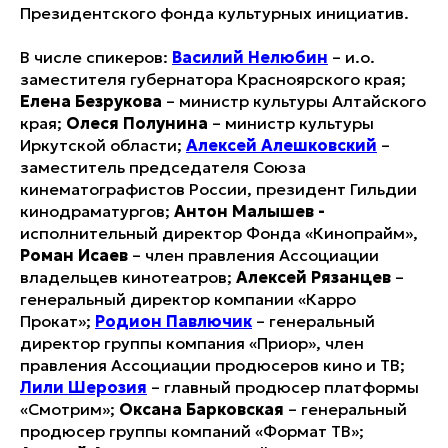
Президентского фонда культурных инициатив.
В числе спикеров:
Василий Нелюбин
– и.о.
заместителя губернатора Красноярского края;
Елена Безрукова
– министр культуры Алтайского
края;
Олеся Полунина
– министр культуры
Иркутской области;
Алексей Алешковский
–
заместитель председателя Союза
кинематографистов России, президент Гильдии
кинодраматургов;
Антон Малышев -
исполнительный директор Фонда «Кинопрайм»,
Роман Исаев
– член правления Ассоциации
владельцев кинотеатров;
Алексей Рязанцев
–
генеральный директор компании «Карро
Прокат»;
Родион Павлючик
– генеральный
директор группы компания «Приор», член
правления Ассоциации продюсеров кино и ТВ;
Лили Шерозия
– главный продюсер платформы
«Смотрим»;
Оксана Барковская
– генеральный
продюсер группы компаний «Формат ТВ»;