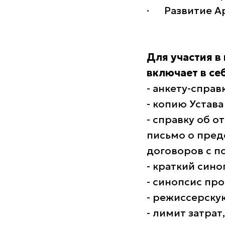
· Развитие Ар
Для участия в
включает в себ
- анкету-справ
- копию Устава
- справку об 
письмо о пред
договоров с п
- краткий сино
- синопсис про
- режиссерску
- лимит затрат,