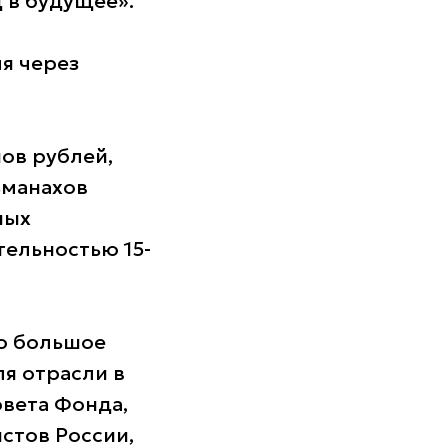
д в будущее».
ля через
ов рублей,
ьманахов
ных
ельностью 15-
о большое
ля отрасли в
овета Фонда,
стов России,