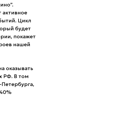
ино”.
т активное
бытий. Цикл
торый будет
рии, покажет
роев нашей
на оказывать
 РФ. В том
-Петербурга,
 40%