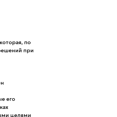
которая, по
 решений при
ен
ые его
ках
ными целями