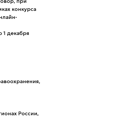
говор, при
мках конкурса
нлайн-
 1 декабря
равоохранения,
гионах России,