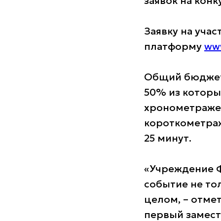
заявок на конк
Заявку на учас
платформу
www
Общий бюджет 
50% из которы
хронометражем
короткометра
25 минут.
«Учреждение Ф
событие не то
целом, – отме
первый замест