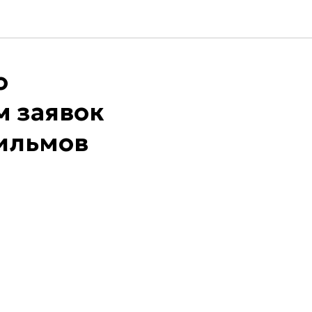
о
м заявок
ильмов