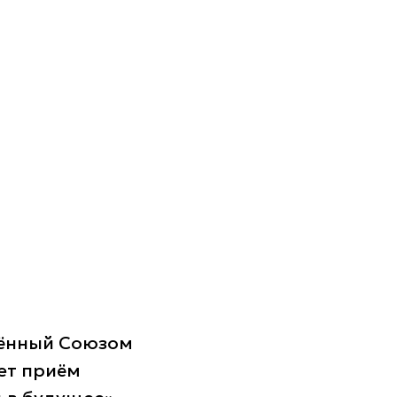
дённый Союзом
ет приём