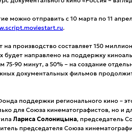
урс документального кино «Россия – взгля
тие можно отправить с 10 марта по 11 апре
.script.moviestart.ru
.
на производство составляет 150 миллион
х будет направлено на поддержку киноал
 75-90 минут, а 50% – на создание отдель
жных документальных фильмов продолжит
онда поддержки регионального кино – эт
лько для Союза кинематографистов, но и д
тила
Лариса Солоницына
, председатель С
итель председателя Союза кинематографи