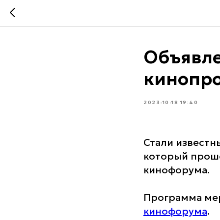
Объявле
кинопро
2023-10-18 19:40
Стали известн
который проше
кинофорума.
Программа мер
кинофорума
.