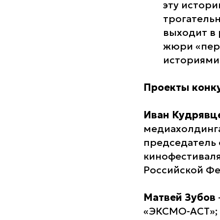
эту истори
трогатель
выходит в 
жюри «перс
историями 
Проекты конк
Иван Кудрявц
медиахолдинга
председатель
кинофестиваля
Российской Фе
Матвей Зубов
«ЭКСМО-АСТ»;