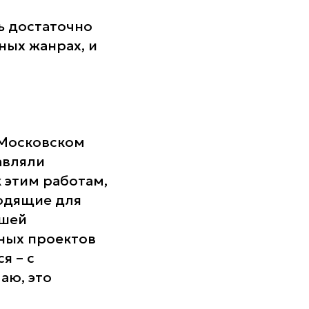
ь достаточно
ных жанрах, и
 Московском
авляли
 этим работам,
одящие для
ашей
ных проектов
я – с
аю, это