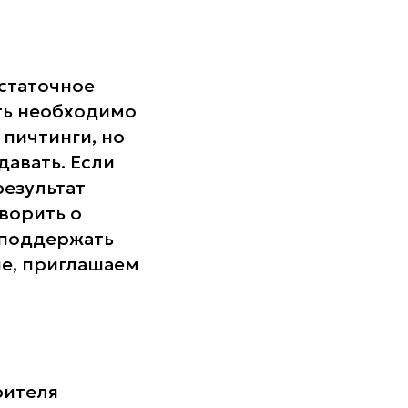
остаточное
ать необходимо
 пичтинги, но
давать. Если
результат
оворить о
 поддержать
не, приглашаем
рителя