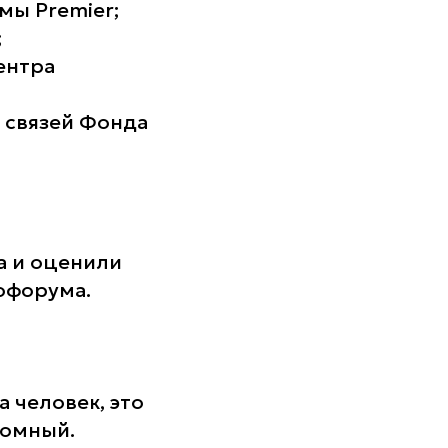
мы Premier;
;
ентра
 связей Фонда
а и оценили
офорума.
 человек, это
ромный.