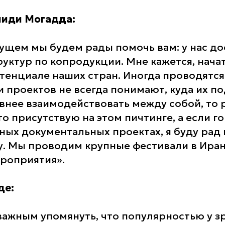
иди Могадда:
дущем мы будем рады помочь вам: у нас д
руктур по копродукции. Мне кажется, нач
отенциале наших стран. Иногда проводятся
 проектов не всегда понимают, куда их по
внее взаимодействовать между собой, то 
что присутствую на этом пичтинге, а если г
ых документальных проектах, я буду рад
у. Мы проводим крупные фестивали в Ира
ероприятия».
де:
важным упомянуть, что популярностью у з