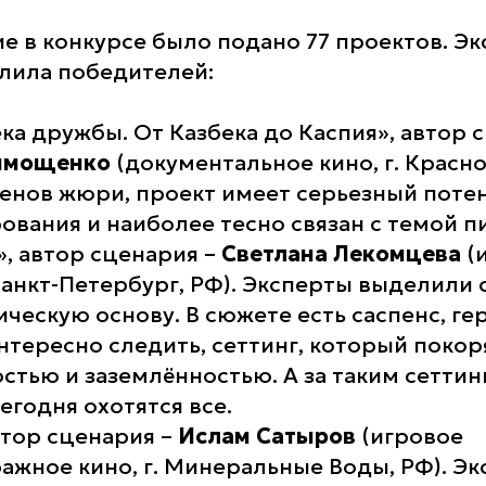
ие в конкурсе было подано 77 проектов. Э
лила победителей:
ека дружбы. От Казбека до Каспия», автор 
имощенко
(документальное кино, г. Красно
енов жюри, проект имеет серьезный поте
вания и наиболее тесно связан с темой п
, автор сценария –
Светлана Лекомцева
(
 Санкт-Петербург, РФ). Эксперты выделили
ческую основу. В сюжете есть саспенс, гер
тересно следить, сеттинг, который покор
стью и заземлённостью. А за таким сеттинг
сегодня охотятся все.
втор сценария –
Ислам Сатыров
(игровое
ажное кино, г. Минеральные Воды, РФ). Э