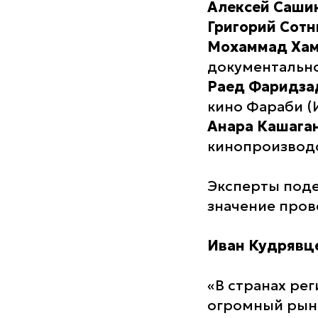
Алексей Саши
Григорий Сот
Мохаммад Ха
документально
Раед Фаридза
кино Фараби (
Анара Кашага
кинопроизводс
Эксперты поде
значение пров
Иван Кудрявц
«В странах ре
огромный рыно