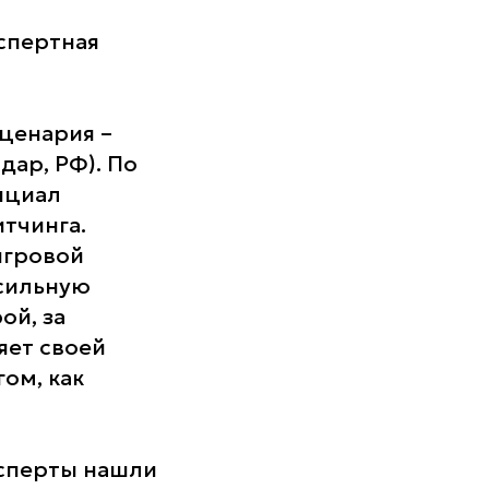
кспертная
сценария –
дар, РФ). По
нциал
итчинга.
игровой
 сильную
ой, за
яет своей
ом, как
ксперты нашли