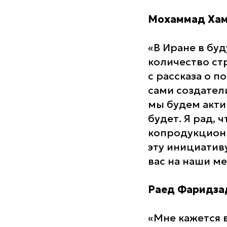
Мохаммад Хам
«В Иране в бу
количество ст
с рассказа о п
сами создатели
мы будем акти
будет. Я рад, 
копродукционн
эту инициатив
вас на наши м
Раед Фаридза
«Мне кажется 