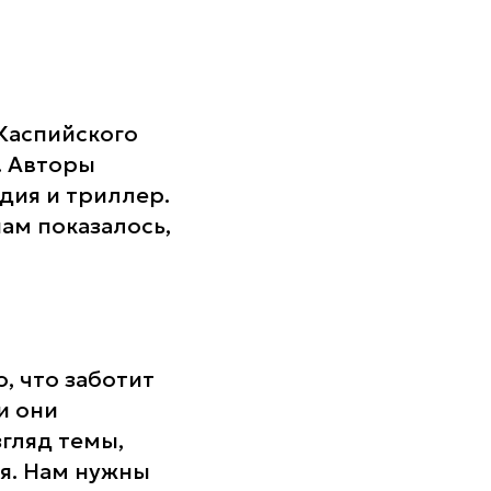
Каспийского
. Авторы
дия и триллер.
ам показалось,
, что заботит
и они
згляд темы,
я. Нам нужны