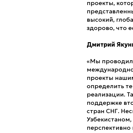
проекты, кото
представленны
высокий, глоб
здорово, что е
Дмитрий Якун
«Мы проводил
международном
проекты нашим
определить те
реализации. Т
поддержке вто
стран СНГ. Нес
Узбекистаном, 
перспективно и