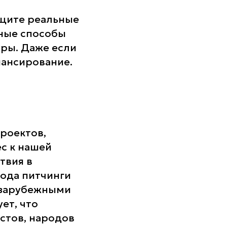
ищите реальные
ные способы
уры. Даже если
нансирование.
роектов,
ес к нашей
твия в
рода питчинги
 зарубежными
ет, что
стов, народов