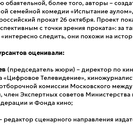
ю обаятельной, более того, авторы – созд
ной семейной комедии «Испытание аулом»,
российский прокат 26 октября. Проект пок
пективным с точки зрения проката»: за т
«интересно следить, они похожи на истор
урсантов оценивали:
ев
(председатель жюри) – директор по ки
 «Цифровое Телевидение», киножурналис
 отборочной комиссии Московского межд
, член Экспертных советов Министерства
дерации и Фонда кино;
– редактор сценарного направления издат