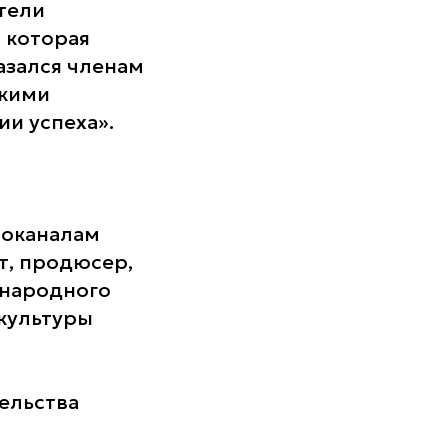
атели
 которая
азался членам
акими
ии успеха».
ноканалам
т, продюсер,
ународного
 культуры
ельства