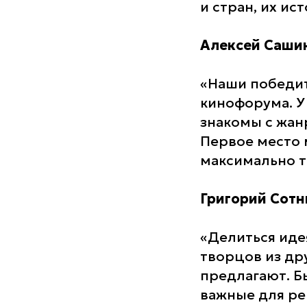
и стран, их ис
Алексей Саши
«Наши победит
кинофорума. У
знакомы с жан
Первое место 
максимально т
Григорий Сотн
«Делиться идея
творцов из др
предлагают. Б
важные для ре