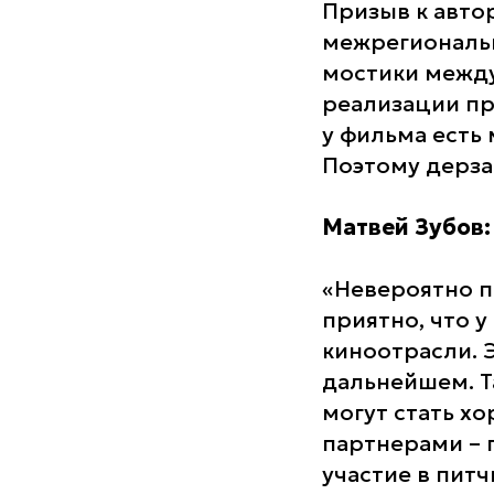
Призыв к авто
межрегиональн
мостики межд
реализации пр
у фильма есть
Поэтому дерза
Матвей Зубов:
«Невероятно п
приятно, что у
киноотрасли. 
дальнейшем. Та
могут стать х
партнерами – 
участие в пит