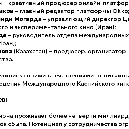
н
– креативный продюсер онлайн-платфор
ников
– главный редактор платформы Okko
миди Могадда
– управляющий директор Ц
го и экспериментального кино (Иран);
де –
руководитель отдела международных
Иран);
нова
(Казахстан) – продюсер, организатор
тва.
лились своими впечатлениями от питчинг
едения Международного Каспийского кин
ев:
гиона проживает более четверти миллиарда
к сбыта. Потенциал у сотрудничества ог