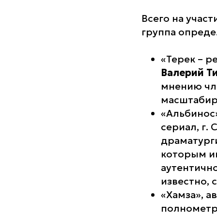
Всего на участ
группа опреде
«Терек – р
Валерий Т
мнению чл
масштабиро
«Альбинос»
сериал, г.
драматурги
которым ин
аутентично
известно, 
«Хамза», а
полнометр