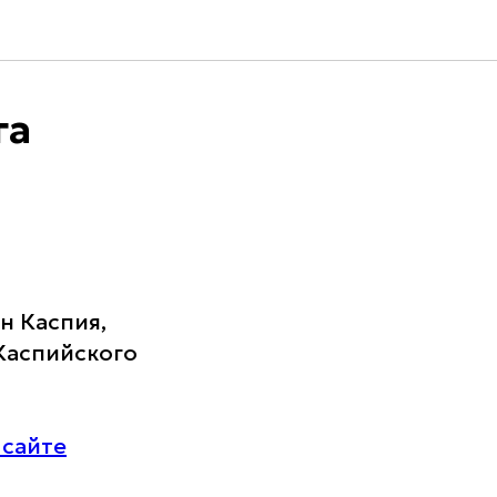
га
н Каспия,
Каспийского
 сайте