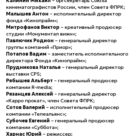
Калинин Михаил
– оргсекретарь Союза
кинематографистов России, член Совета ФПРК;
Малышев Антон
– исполнительный директор
фонда «Кинопрайм»;
Митрофанов Виктор
– креативный продюсер
студии «Монументал вижн»;
Павлючик Родион
– генеральный директор
группы компаний «Приор»;
Потапов Вадим
– заместитель исполнительного
директора Фонда «Кинопрайм»;
Прудникова Наталья
– генеральный директор
выставки CPS;
Рябышев Альберт
– генеральный продюсер
компании R-media;
Рязанцев Алексей
– генеральный директор
«Карро прокат», член Совета ФПРК;
Сотов Валерий
– исполнительный продюсер
компании «Телеальянс»;
Субочев Евгений
– генеральный продюсер
компании «Суббота»;
Харнас Юрий
– режиссер;