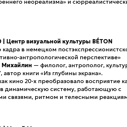
реннего неореализма» и сюрреалистически
00 | Центр визуальной культуры BÉTON
 кадра в немецком постэкспрессионистск
итивно-антропологической перспективе»
м Михайлин
— филолог, антрополог, культу
, автор книги
«Из глубины экрана»
.
как кино 20-х преобразовало восприятие к
 в динамическую систему, работающую с
и связями, ритмом и телесными реакциям