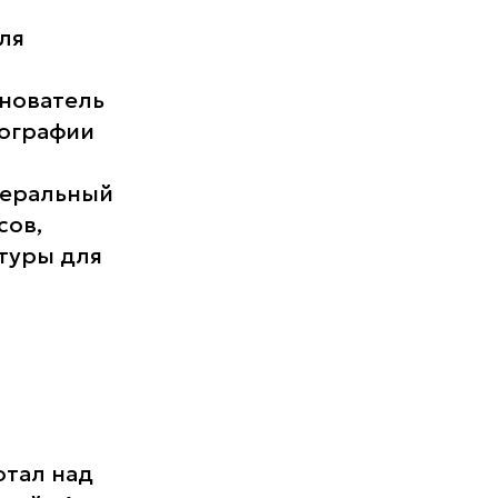
ля
нователь
тографии
деральный
сов,
туры для
отал над