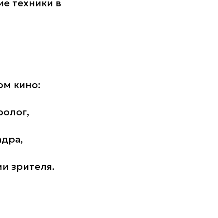
е техники в
ом кино:
ролог,
адра,
и зрителя.