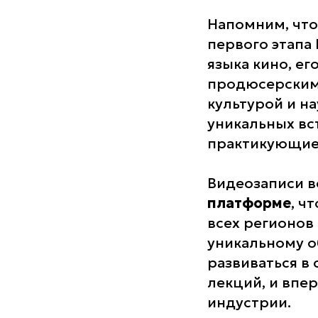
Напомним, что
первого этапа
языка кино, е
продюсерским 
культурой и н
уникальных вс
практикующие
Видеозаписи в
платформе
, ч
всех регионов 
уникальному о
развиваться в 
лекций, и впе
индустрии.