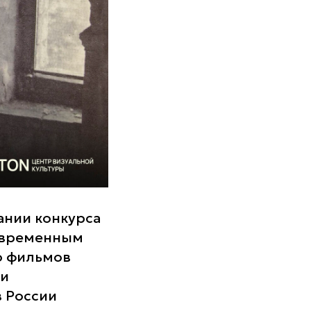
ании конкурса
современным
о фильмов
ки
 России