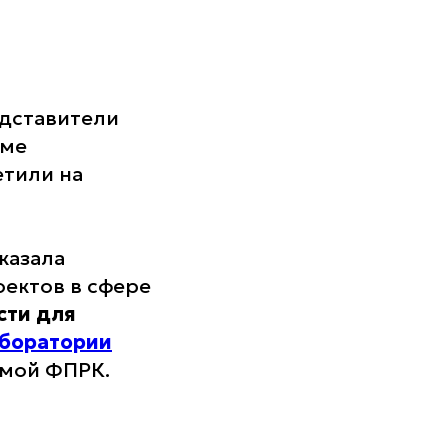
дставители
тме
етили на
казала
оектов в сфере
сти для
боратории
емой ФПРК.