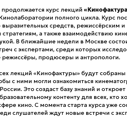
 продолжается курс лекций
«Кинофактур
 Кинолаборатории полного цикла. Курс по
го выразительных средств, режиссёрским и
стратегиям, а также взаимодействию кин
аукой. В ближайшие недели в Москве состо
треч с экспертами, среди которых исследо
 режиссёры, продюсеры и антропологи.
сех лекций «Кинофактуры» будут собраны
тобы с ними могли ознакомиться кинемато
России. Это создаст базу знаний и откроет
бразовательному контенту для всех, кто х
сфере кино. С момента старта курса уже со
реди слушателей ждут новые встречи с эк