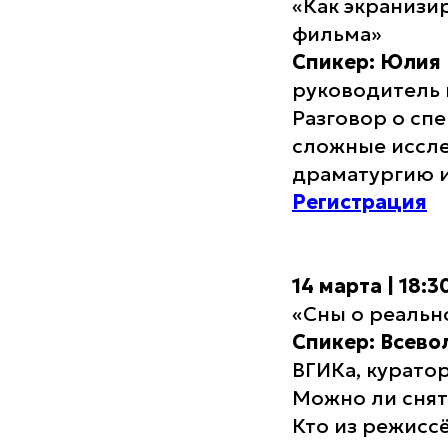
«Как экранизи
фильма»
Спикер: Юлия
руководитель
Разговор о сп
сложные иссле
драматургию и
Регистрация
14 марта | 18:
«Сны о реальн
Спикер: Всев
ВГИКа, курато
Можно ли снят
Кто из режисс