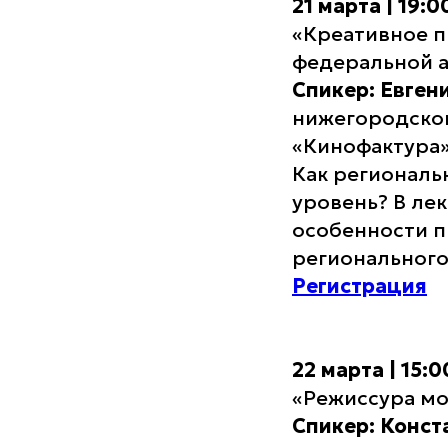
21 марта | 19:
«Креативное 
федеральной 
Спикер: Евген
нижегородског
«Кинофактура
Как региональ
уровень? В ле
особенности п
регионального
Регистрация
22 марта | 15:
«Режиссура мо
Спикер: Конс