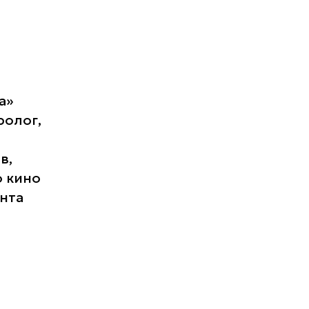
а»
ролог,
в,
о кино
нта