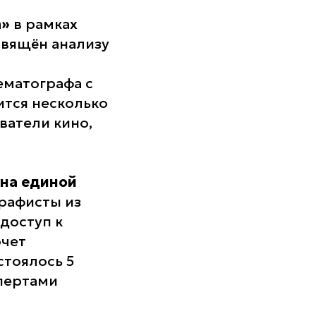
а»
в рамках
свящён анализу
ематографа с
ится несколько
ватели кино,
на единой
графисты из
 доступ к
очет
стоялось 5
спертами