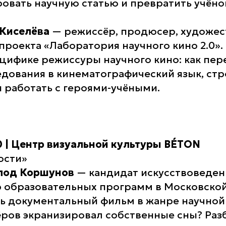
ровать научную статью и превратить учёног
 Киселёва
— режиссёр, продюсер, художе
 проекта
«Лаборатория научного кино 2.0»
.
ецифике режиссуры научного кино: как пе
дования в кинематографический язык, стр
 работать с героями-учёными.
30 | Центр визуальной культуры BÉTON
ости»
олод Коршунов
— кандидат искусствоведен
р образовательных программ в Московской
ь документальный фильм в жанре научной
ёров экранизировал собственные сны? Ра