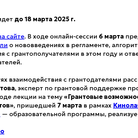
идет
до 18 марта 2025 г.
на сайте
. В ходе онлайн-сессии
6 марта
пре
али
о нововведениях в регламенте, алгори
я с грантополучателями в этом году и отв
телей.
ях взаимодействия с грантодателями расс
това
, эксперт по грантовой поддержке пр
ходе лекции на тему
«Грантовые возможно
тов»
, пришедшей
7 марта
в рамках
Кинола
а
— образовательной программы, реализу
ео