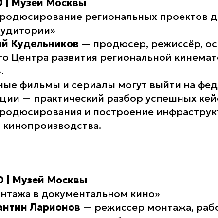
00 | Музей Москвы
продюсирование региональных проектов д
аудитории»
ий Кудельников
— продюсер, режиссёр, ос
о Центра развития региональной кинема
»
.
ные фильмы и сериалы могут выйти на фе
кции — практический разбор успешных кей
родюсирования и построение инфраструк
 кинопроизводства.
00 | Музей Москвы
нтажа в документальном кино»
тантин Ларионов
— режиссер монтажа, раб