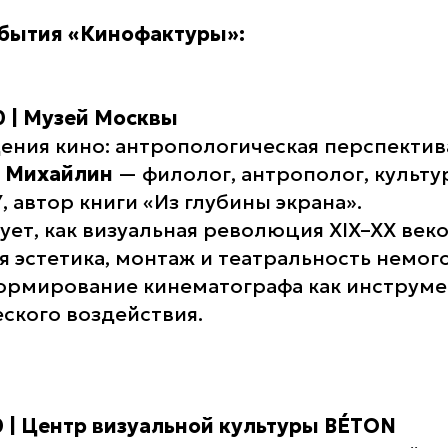
бытия «Кинофактуры»:
00 | Музей Москвы
ния кино: антропологическая перспектив
м Михайлин
— филолог, антрополог, культу
, автор книги
«Из глубины экрана»
.
ет, как визуальная революция XIX–XX веко
я эстетика, монтаж и театральность немог
ормирование кинематографа как инструме
ского воздействия.
30 | Центр визуальной культуры BÉTON