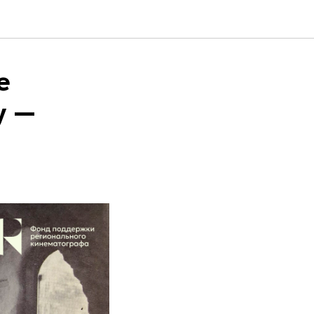
е
у —