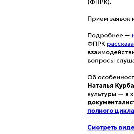
(ФПРК).
Прием заявок 
Подробнее —
ФПРК
рассказ
взаимодействи
вопросы слуша
Об особенност
Наталья Курба
культуры — в 
документалис
полного цикл
Смотреть вид