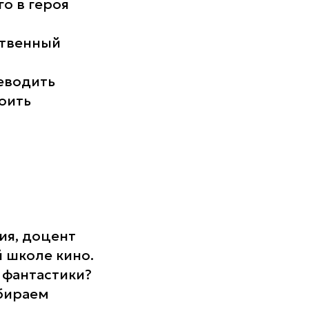
о в героя
ственный
реводить
оить
ия, доцент
 школе кино.
 фантастики?
збираем