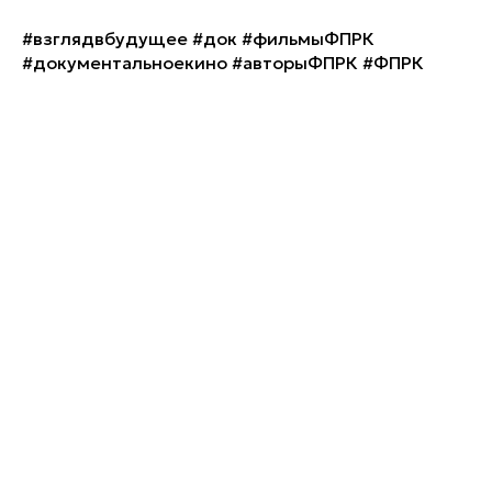
#взглядвбудущее #док #фильмыФПРК
#документальноекино #авторыФПРК #ФПРК