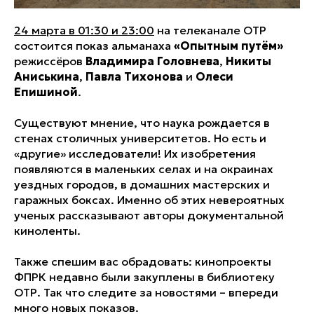
24 марта в 01:30 и 23:00
на телеканале ОТР
состоится показ альманаха
«Опытным путём»
режиссёров
Владимира Головнева
,
Никиты
Аниськина
,
Павла Тихонова
и
Олеси
Епишиной
.
Существуют мнение, что наука рождается в
стенах столичных университетов. Но есть и
«другие» исследователи! Их изобретения
появляются в маленьких селах и на окраинах
уездных городов, в домашних мастерских и
гаражных боксах. Именно об этих невероятных
ученых рассказывают авторы документальной
киноленты.
Также спешим вас обрадовать: кинопроекты
ФПРК недавно были закуплены в библиотеку
ОТР. Так что следите за новостями – впереди
много новых показов.