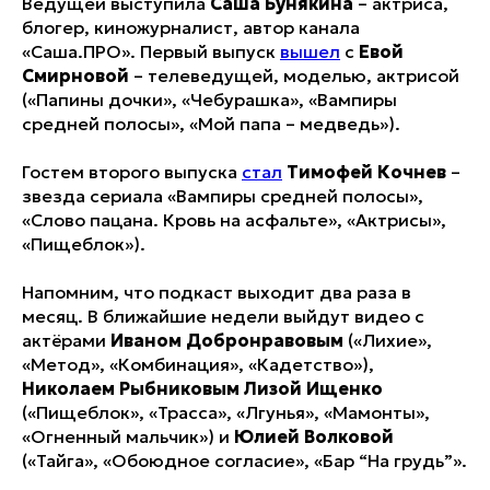
Ведущей выступила
Саша Бунякина
– актриса,
блогер, киножурналист, автор канала
«Саша.ПРО». Первый выпуск
вышел
с
Евой
Смирновой
– телеведущей, моделью, актрисой
(«Папины дочки», «Чебурашка», «Вампиры
средней полосы», «Мой папа – медведь»).
Гостем второго выпуска
стал
Тимофей Кочнев
–
звезда сериала «Вампиры средней полосы»,
«Слово пацана. Кровь на асфальте», «Актрисы»,
«Пищеблок»).
Напомним, что подкаст выходит два раза в
месяц. В ближайшие недели выйдут видео с
актёрами
Иваном Добронравовым
(«Лихие»,
«Метод», «Комбинация», «Кадетство»),
Николаем Рыбниковым Лизой Ищенко
(«Пищеблок», «Трасса», «Лгунья», «Мамонты»,
«Огненный мальчик») и
Юлией Волковой
(«Тайга», «Обоюдное согласие», «Бар “На грудь”».