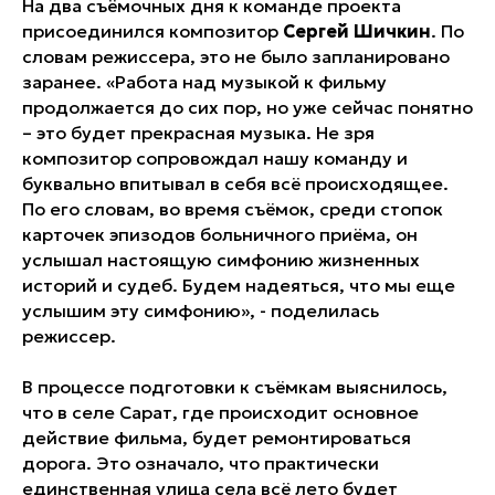
На два съёмочных дня к команде проекта
присоединился композитор
Сергей Шичкин
. По
словам режиссера, это не было запланировано
заранее. «Работа над музыкой к фильму
продолжается до сих пор, но уже сейчас понятно
– это будет прекрасная музыка. Не зря
композитор сопровождал нашу команду и
буквально впитывал в себя всё происходящее.
По его словам, во время съёмок, среди стопок
карточек эпизодов больничного приёма, он
услышал настоящую симфонию жизненных
историй и судеб. Будем надеяться, что мы еще
услышим эту симфонию», - поделилась
режиссер.
В процессе подготовки к съёмкам выяснилось,
что в селе Сарат, где происходит основное
действие фильма, будет ремонтироваться
дорога. Это означало, что практически
единственная улица села всё лето будет