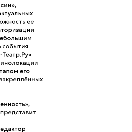
сии»,
актуальных
ожность ее
вторизации
небольшим
а события
-Театр.Ру»
 кинолокации
тапом его
 закреплённых
енность»,
 представит
редактор