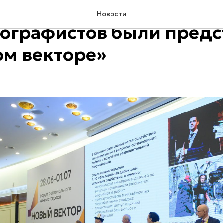
медийные проекты для
Новости
ографистов были пред
ом векторе»