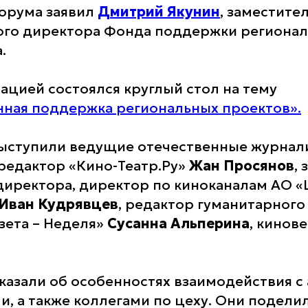
орума заявил
Дмитрий Якунин
, заместите
ого директора Фонда поддержки регионал
.
ацией состоялся круглый стол на тему
ная поддержка региональных проектов».
ыступили ведущие отечественные журнал
 редактор «Кино-Театр.Ру»
Жан Просянов
,
директора, директор по киноканалам АО 
Иван Кудрявцев
, редактор гуманитарного
зета – Неделя»
Сусанна Альперина
, кинов
казали об особенностях взаимодействия с
, а также коллегами по цеху. Они подели