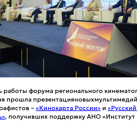
ь работы форума регионального кинемато
юня прошла презентацияновыхмультимеди
рафистов –
«Кинокарта России»
и
«Русский
ь»
, получивших поддержку АНО «Институт