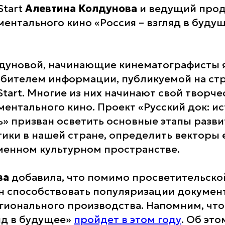
Start
Алевтина Колдунова
и ведущий про
ментального кино «Россия – взгляд в буду
дуновой, начинающие кинематографисты 
бителем информации, публикуемой на ст
tart. Многие из них начинают свой творче
ментального кино. Проект «Русский док: ис
» призван осветить основные этапы разви
ики в нашей стране, определить векторы е
менном культурном пространстве.
ва
добавила, что помимо просветительско
н способствовать популяризации документ
егионального производства. Напомним, что
ляд в будущее»
пройдет в этом году
. Об эт