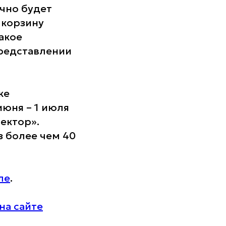
очно будет
 корзину
акое
редставлении
ке
июня – 1 июля
ектор».
з более чем 40
ле
.
на сайте