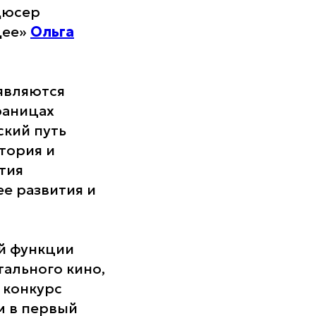
дюсер
щее»
Ольга
являются
раницах
ский путь
тория и
тия
е развития и
й функции
ального кино,
 конкурс
ом в первый