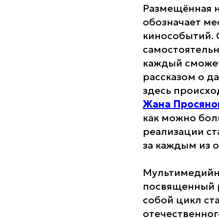
Размещённая н
обозначает ме
кинособытий. 
самостоятельн
каждый сможе
рассказом о да
здесь происхо
Жана Просяно
как можно бол
реализации ст
за каждым из 
Мультимедийны
посвященный р
собой цикл ст
отечественног