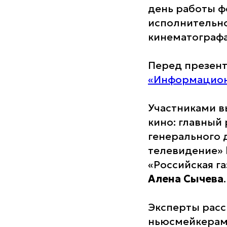
день работы ф
исполнительн
кинематографа
Перед презент
«Информацион
Участниками в
кино: главный
генерального 
телевидение»
«Российская га
Алена Сычева
.
Эксперты расс
ньюсмейкерами