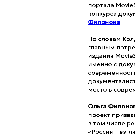
портала Movie
конкурса доку
Филонова
.
По словам Кол
главным потре
издания MovieS
именно с доку
современность
документалист
место в совре
Ольга Филоно
проект призва
в том числе р
«Россия – взг