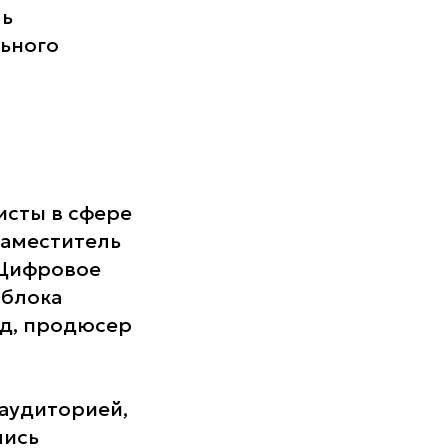
ль
ьного
исты в сфере
 заместитель
«Цифровое
 блока
ед, продюсер
 аудиторией,
лись