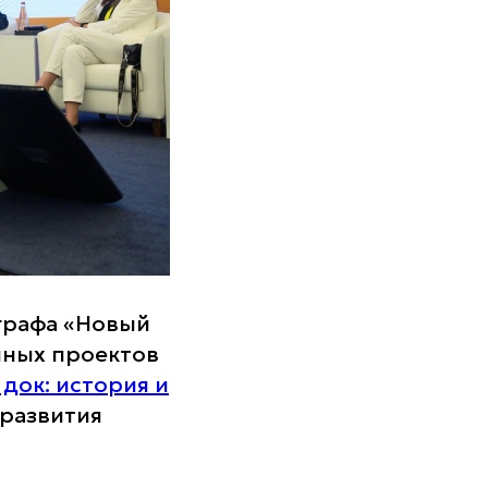
графа «Новый
йных проектов
 док: история и
 развития