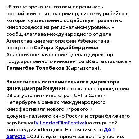
«В то же время мы готовы перенимать
российский опыт, например, систему рибейтов,
которая существенно содействует развитию
кинопроцесса на региональном уровне», –
сообщилаглава международного отдела
Агентства кинематографии Узбекистана,
продюсер
Сайора Худайбердиева
.
Аналогичное заявление сделал директор
Государственного киноцентра «Кыргызтасмасы»
Талантбек Толобеков
(Кыргызстан).
Заместитель исполнительного директора
ФПРКДмитрийЯкунин
рассказал о проведении
28 августа питчинга стран СНГ в Санкт-
Петербурге в рамках Международного
кинофестиваля нового игрового и
документального кино России и стран ближнего
зарубежья
IV LendocFilmFestival
на открытой
киностудии «Лендок». Напомним, что
до 1
августа
2023 г. идет прием заявок на участие.