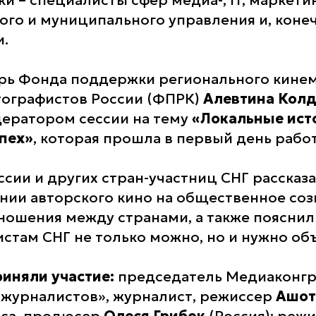
ки – специалисты сфер медиа-, IT, маркетин
ого и муниципального управления и, конеч
.
рь Фонда поддержки регионального кине
ографистов России (ФПРК)
Алевтина Кол
ератором сессии на тему
«Локальные ист
пех»
, которая прошла в первый день рабо
сии и других стран-участниц СНГ рассказа
янии авторского кино на общественное соз
ношения между странами, а также пояснил
стам СНГ не только можно, но и нужно об
риняли участие:
председатель Медиаконгр
журналистов», журналист, режиссер
Ашот