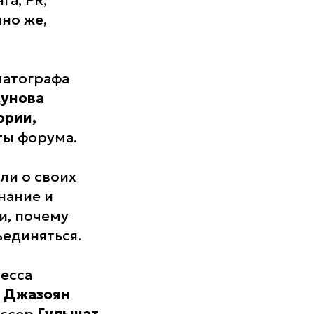
га, PR,
но же,
матографа
дунова
ории,
ты форума.
ли о своих
нание и
и, почему
ъединяться.
есса
 Джазоян