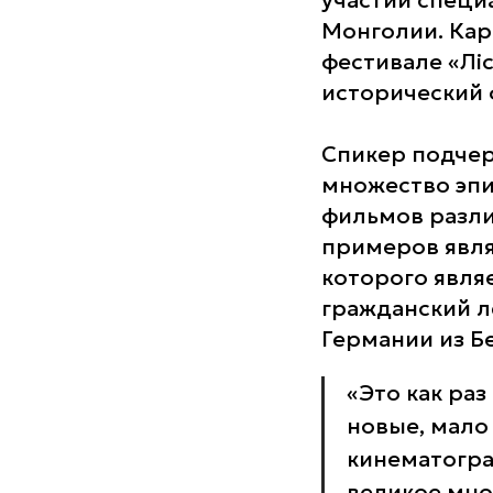
участии специа
Монголии. Кар
фестивале «Лi
исторический 
Спикер подчер
множество эпи
фильмов разли
примеров явля
которого явля
гражданский л
Германии из Б
«Это как ра
новые, мало
кинематогра
великое мн