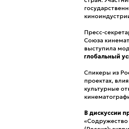
стран. Участни
государственн
киноиндустрии
Пресс-секрета
Союза кинемат
выступила мод
глобальный ус
Спикеры из Рос
проектах, вли
культурные от
кинематографи
В дискуссии п
«Содружество 