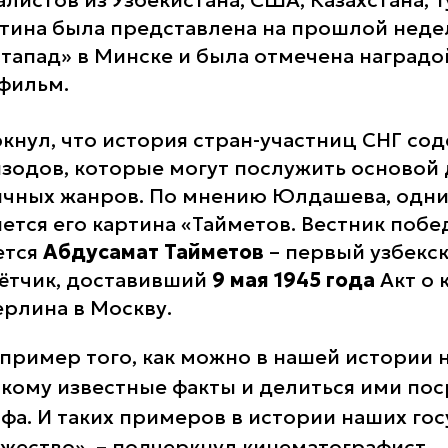
листов из Узбекистана, США, Казахстана, 
тина была представлена на прошлой неде
стапад» в Минске и была отмечена наградо
фильм.
кнул, что история стран-участниц СНГ со
зодов, которые могут послужить основой
чных жанров. По мнению Юлдашева, одни
ется его картина «Тайметов. Вестник побе
ется
Абдусамат Тайметов
– первый узбекс
ётчик, доставивший
9 мая 1945 года
Акт о 
ерлина в Москву.
з пример того, как можно в нашей истории 
 кому известные факты и делиться ими по
фа. И таких примеров в истории наших го
ожество»
, – подчеркнул кинематографист.