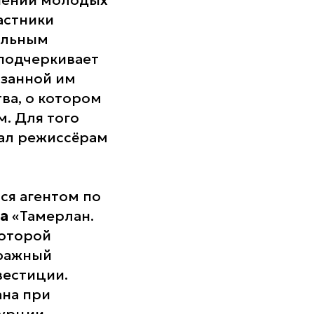
инении молодых
астники
альным
 подчеркивает
азанной им
ва, о котором
м. Для того
вал режиссёрам
ся агентом по
а
«Тамерлан.
которой
тражный
вестиции.
ана при