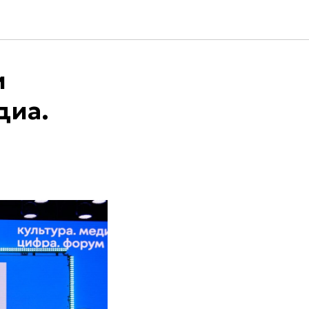
и
диа.