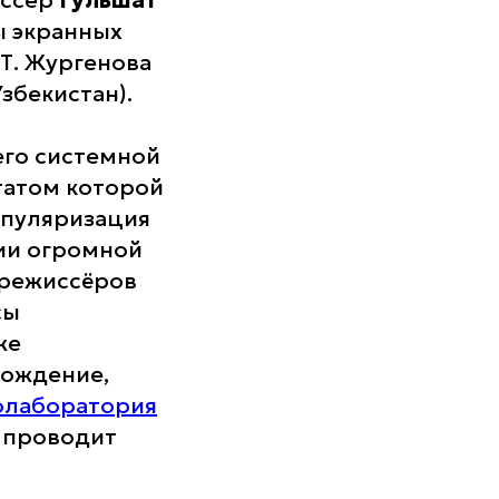
иссер
Гульшат
ы экранных
 Т. Жургенова
збекистан).
его системной
татом которой
популяризация
ии огромной
 режиссёров
сы
же
вождение,
олаборатория
, проводит