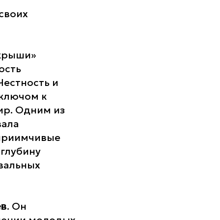
своих
 крыши»
ость
Честность и
 ключом к
ир. Одним из
вала
сприимчивые
 глубину
ивальных
ев
. Он