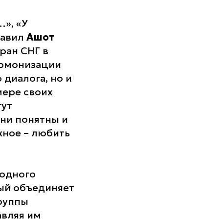
», «У
тавил
Ашот
ран СНГ в
армонизации
диалога, но и
мере своих
гут
ни понятны и
жное – любить
годного
ый объединяет
руппы
авляя им