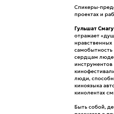
Спикеры-предс
проектах и ра
Гульшат Смаг
отражает «душ
нравственных 
самобытность 
сердцам людей
инструментов 
кинофестивали
люди, способн
киноязыка авт
кинолентах с
Быть собой, де