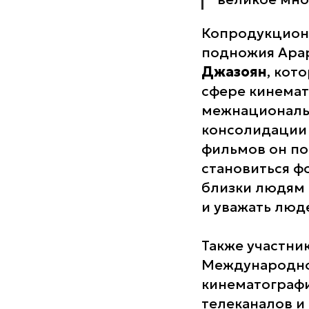
Копродукционн
подножия Арар
Джазоян
, кот
сфере кинемат
межнациональн
консолидации 
фильмов он по
становиться ф
близки людям 
и уважать люд
Также участни
Международног
кинематографи
телеканалов и