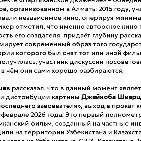
роекте «Партизанское движение» – объед
в, организованном в Алматы 2015 году, уч
авали независимое кино, оперируя миним
кер отметил, что именно авторское кино
сть его создателя, придаёт глубину расск
мирует современный образ того государст
ории которого был снят тот или иной филь
получилась, участник дискуссии посовето
, в чём они сами хорошо разбираются.
шев
рассказал, что в данный момент являет
и дистрибуции картины
Джейкоба Шварц
оследнего завоевателя», выход в прокат 
 феврале 2026 года. Это первый полноме
иканский фильм, созданный на частные ин
или на территории Узбекистана и Казахст