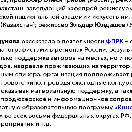
риса, продюсер
Олеся Грибок
(Россия); реж
захстан); заведующий кафедрой режиссур
хской национальной академии искусств им.
(Казахстан); режиссер
Эльдар Юлдашев
(У
дунова
рассказала о деятельности
ФПРК
– 
матографистами в регионах России, резуль
олько поддержка авторов на местах, но и 
дов, издревле проживающих на территор
нным спикера, организация поддерживает
игрового кино, проводя ежегодные конкур
 оказывая материальную поддержку, а так
, продюсерское и информационное сопро
платную образовательную программу
«Кин
»
во всех восьми федеральных округах РФ
роприятия и т.д.