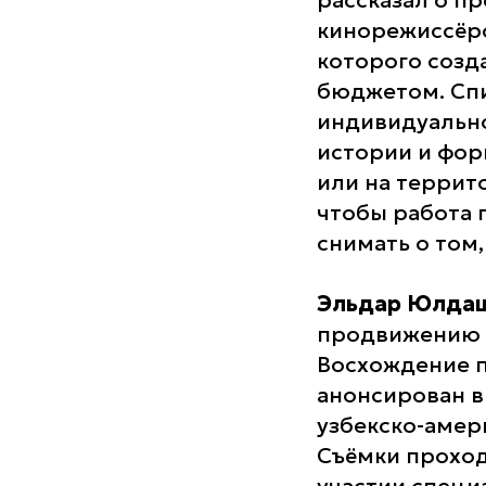
рассказал о п
кинорежиссёро
которого созд
бюджетом. Спи
индивидуально
истории и фор
или на террит
чтобы работа 
снимать о том
Эльдар Юлда
продвижению 
Восхождение п
анонсирован в
узбекско-амер
Съёмки проход