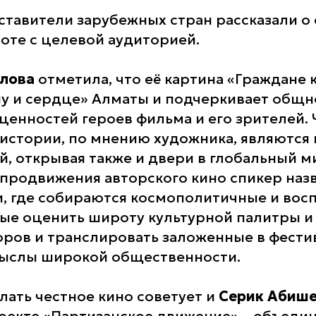
тавители зарубежных стран рассказали о 
боте с целевой аудиторией.
улова
отметила, что её картина «Граждане
у и сердце» Алматы и подчеркивает общн
ценностей героев фильма и его зрителей. 
истории, по мнению художника, являются
, открывая также и двери в глобальный м
продвижения авторского кино спикер наз
, где собираются космополитичные и во
ые оценить широту культурной палитры и
оров и транслировать заложенные в фест
мыслы широкой общественности.
лать честное кино советует и
Серик Абиш