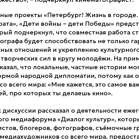
ые проекты «Петербург! Жизнь в городе…
ата», «Дети войны – дети Победы» предс
орый подчеркнул, что совместная работа ст
ографа будет способствовать не только г
ых отношений и укреплению культурного 
творческих сил в кругу молодёжи. На при
казал, что локальные, частные истории мо
ормой народной дипломатии, потому как о
со всего мира: «Мне кажется, это самое ва
ей, про которых ты делаешь кино».
к дискуссии рассказал о деятельности еже
о медиафорума «Диалог культур», котор
стов, блогеров, фотографов, съёмочные г
 медиахудожников со всего мира, предост