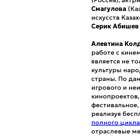
(Россия); акт
Смагулова
(Ка
искусств Каза
Серик Абишев
Алевтина Кол
работе с кине
является не т
культуры наро
страны. По да
игрового и не
кинопроектов,
фестивальное
реализуя бес
полного цикла
отраслевые ме