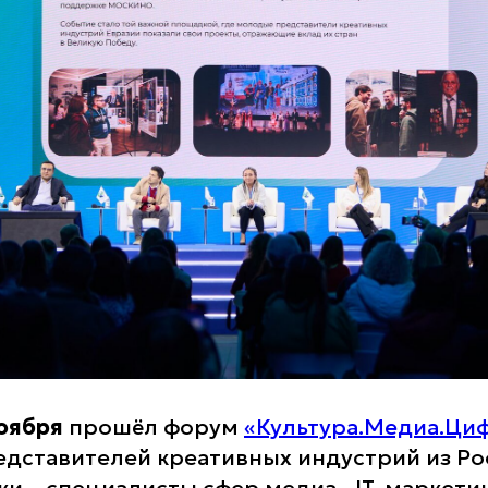
ноября
прошёл форум
«Культура.Медиа.Ци
дставителей креативных индустрий из Ро