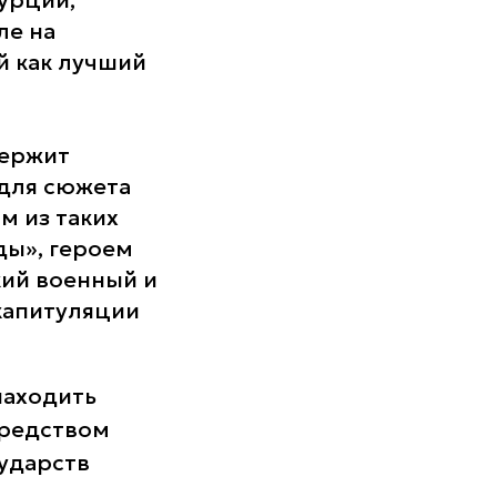
Турции,
ле на
й как лучший
держит
 для сюжета
м из таких
ды», героем
кий военный и
капитуляции
находить
средством
сударств