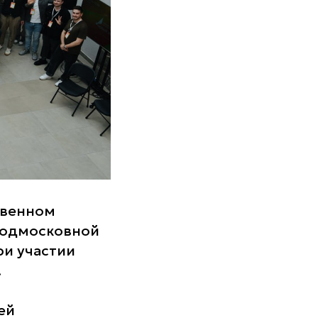
твенном
подмосковной
ри участии
.
ей