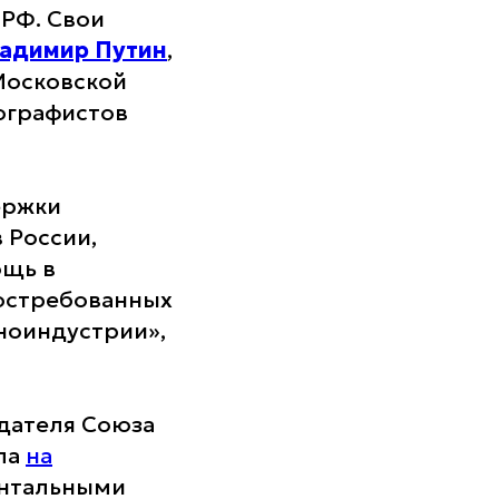
 РФ. Свои
адимир Путин
,
Московской
ографистов
ержки
 России,
ощь в
востребованных
ноиндустрии»,
дателя Союза
ла
на
ментальными