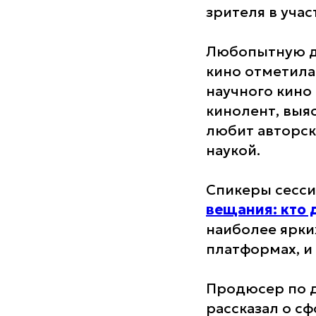
зрителя в учас
Любопытную д
кино отметил
научного кино
кинолент, выя
любит авторско
наукой.
Спикеры сесс
вещания: кто 
наиболее ярки
платформах, и
Продюсер по 
рассказал о с