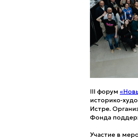
III форум
«Нов
историко-худо
Истре. Органи
Фонда поддерж
Участие в мер