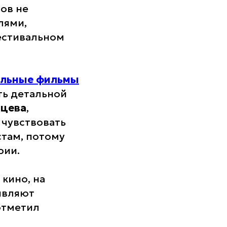
ов не
лями,
фестивальном
альные фильмы
ь детальной
нцева
,
 чувствовать
стам, потому
рии.
кино, на
являют
 отметил