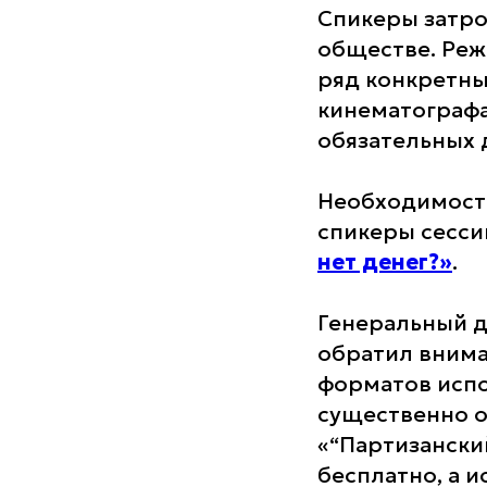
Спикеры затро
обществе. Ре
ряд конкретны
кинематографа
обязательных 
Необходимость
спикеры сесс
нет денег?»
.
Генеральный д
обратил внима
форматов испо
существенно о
«“Партизански
бесплатно, а 