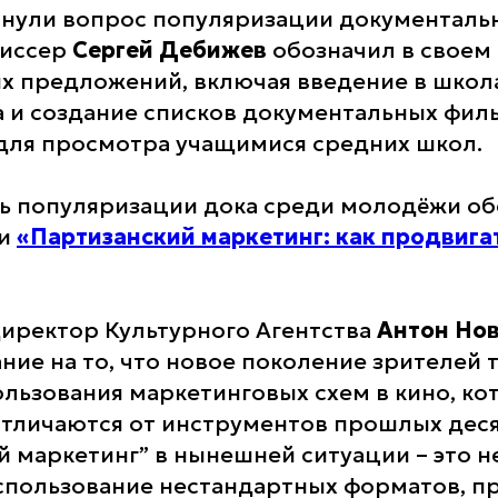
нули вопрос популяризации документальн
жиссер
Сергей Дебижев
обозначил в своем
х предложений, включая введение в школ
 и создание списков документальных фил
для просмотра учащимися средних школ.
 популяризации дока среди молодёжи об
ии
«Партизанский маркетинг: как продвигат
иректор Культурного Агентства
Антон Но
ние на то, что новое поколение зрителей 
льзования маркетинговых схем в кино, ко
тличаются от инструментов прошлых деся
й маркетинг” в нынешней ситуации – это н
использование нестандартных форматов, 