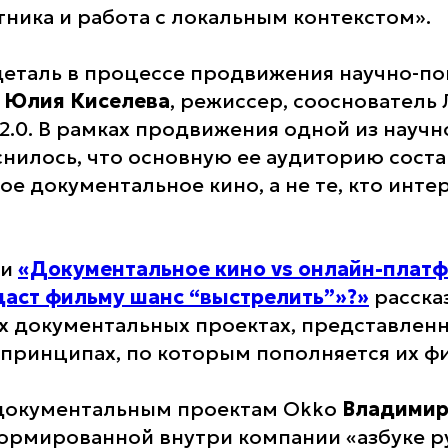
тника и работа с локальным контекстом».
еталь в процессе продвижения научно-по
а
Юлия Киселева
, режиссер, сооснователь
 2.0. В рамках продвижения одной из науч
снилось, что основную ее аудиторию соста
е документальное кино, а не те, кто инте
ии
«Документальное кино vs онлайн-платф
даст фильму шанс “выстрелить”»?»
расска
х документальных проектах, представленн
 принципах, по которым пополняется их ф
документальным проектам Okko
Владимир
формированной внутри компании «азбуке р