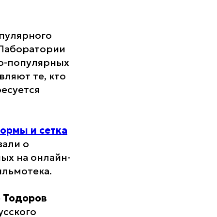
пулярного
 Лаборатории
но-популярных
вляют те, кто
ресуется
ормы и сетка
зали о
ых на онлайн-
ильмотека.
 Тодоров
усского