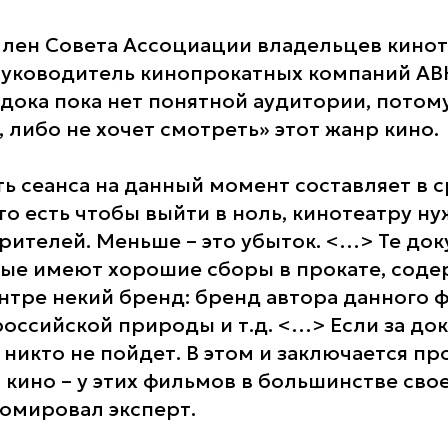
член Совета Ассоциации владельцев кинот
руководитель кинопрокатных компаний АВ
 дока пока нет понятной аудитории, потом
, либо не хочет смотреть» этот жанр кино.
ь сеанса на данный момент составляет в 
то есть чтобы выйти в ноль, кинотеатру н
 зрителей. Меньше – это убыток. <…> Те д
ые имеют хорошие сборы в прокате, соде
тре некий бренд: бренд автора данного 
оссийской природы и т.д. <…> Если за до
 никто не пойдет. В этом и заключается п
 кино – у этих фильмов в большинстве сво
зюмировал эксперт.