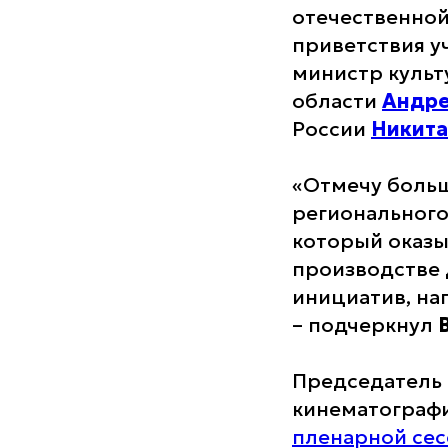
отечественной
приветствия у
министр куль
области
Андре
России
Никита
«Отмечу боль
регионального
который оказы
производстве 
инициатив, на
– подчеркнул
Председатель 
кинематограф
пленарной сес