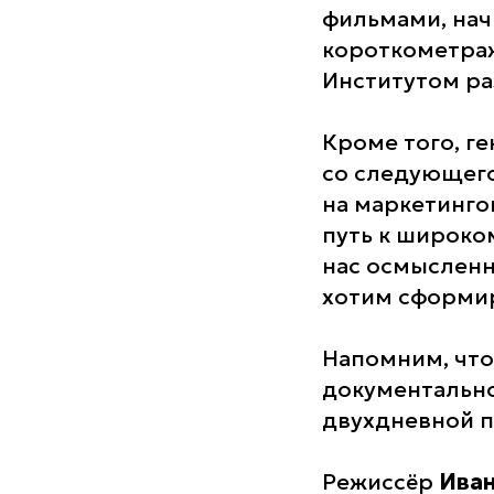
фильмами, нач
короткометраж
Институтом ра
Кроме того, г
со следующего
на маркетинго
путь к широко
нас осмысленн
хотим сформир
Напомним, что
документально
двухдневной 
Режиссёр
Иван