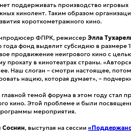
нет поддерживать производство игровых
ных кинолент. Таким образом организаци
звития короткометражного кино.
енпродюсер ФПРК, режиссер
Элла Тухаре
 года фонд выделит субсидию в размере 1
вое продвижение неигрового кино с цель
му прокату в кинотеатрах страны. «Авторс
ее. Наш слоган – смотри настоящее, потом
овать нацию, которая думает», – подчеркн
 главной темой форума в этом году стал п
го кино. Этой проблеме и были посвящен
программы мероприятия.
 Соснин
, выступая на сессии
«Поддержано