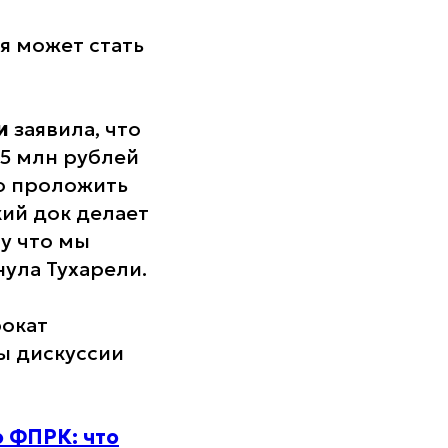
я может стать
ли
заявила, что
5 млн рублей
ю проложить
кий док делает
у что мы
ула Тухарели.
рокат
ы дискуссии
 ФПРК: что