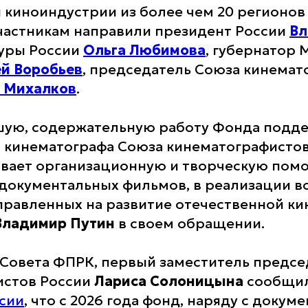
 киноиндустрии из более чем 20 регионов
частникам направили президент России
Вл
туры России
Ольга Любимова
, губернатор 
й Воробьев
, председатель Союза кинемат
 Михалков
.
шую, содержательную работу Фонда подд
 кинематографа Союза кинематографистов
вает организационную и творческую пом
документальных фильмов, в реализации 
правленных на развитие отечественной ки
Владимир Путин
в своем обращении.
Совета ФПРК, первый заместитель предсе
истов России
Лариса Солоницына
сообщи
сии
, что с 2026 года фонд, наряду с доку