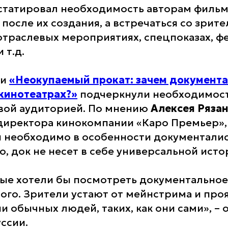
нстатировал необходимость авторам фильм
после их создания, а встречаться со зрите
 отраслевых мероприятиях, спецпоказах, 
 т.д.
ии
«Неокупаемый прокат: зачем документ
кинотеатрах?»
подчеркнули необходимост
вой аудиторией. По мнению
Алексея Ряза
директора кинокомпании «Каро Премьер»,
я необходимо в особенности документали
о, док не несет в себе универсальной исто
ые хотели бы посмотреть документальное 
ого. Зрители устают от мейнстрима и про
и обычных людей, таких, как они сами», –
ссии.