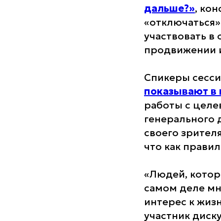
дальше?»
, ко
«отключаться» 
участвовать в
продвижении и
Спикеры сесс
показывают в 
работы с целе
генерального 
своего зрител
что как правил
«Людей, котор
самом деле мн
интерес к жизн
участник диску