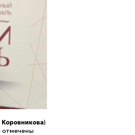
 Коровникова
)
и отмечены