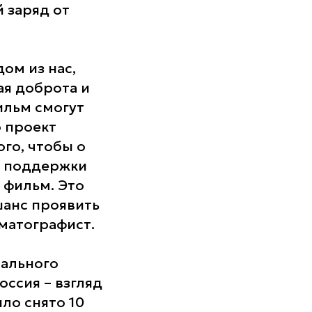
 заряд от
ом из нас,
ая доброта и
ильм смогут
о проект
го, чтобы о
у поддержки
 фильм. Это
шанс проявить
матографист.
нального
ссия – взгляд
ыло снято 10