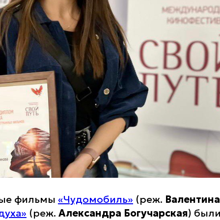
ные фильмы
«Чудомобиль»
(реж.
Валентина
духа»
(реж.
Александра Богучарская
) был