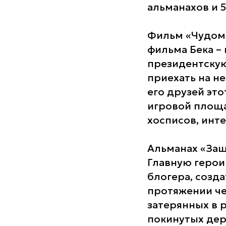
альманахов и 
Фильм «Чудомо
фильма Бека –
президентскую
приехать на н
его друзей эт
игровой площа
хосписов, инт
Альманах «Защ
Главную геро
блогера, созд
протяжении че
затерянных в 
покинутых дер