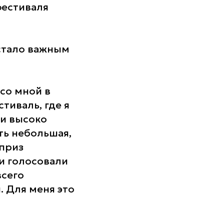
естиваля
стало важным
 со мной в
тиваль, где я
ри высоко
ть небольшая,
 приз
и голосовали
всего
. Для меня это