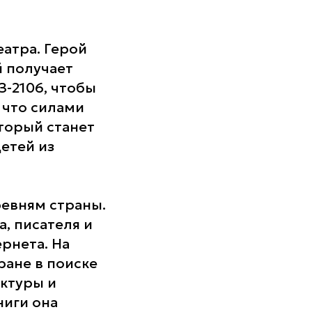
атра. Герой
й получает
З-2106, чтобы
 что силами
оторый станет
етей из
евням страны.
, писателя и
рнета. На
ране в поиске
ктуры и
ниги она