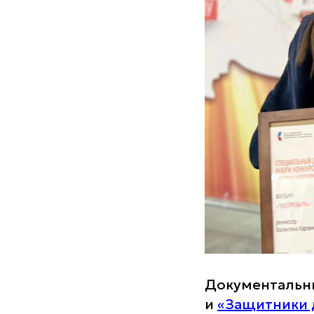
Документаль
и
«Защитники 