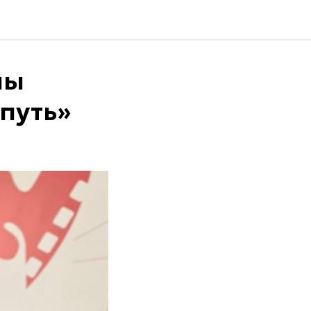
ны
путь»