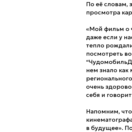
По её словам,
просмотра кар
«Мой фильм о ч
даже если у на
тепло рождали
посмотреть во
“ЧудомобильДе
нем знало как
регионального
очень здорово
себя и говори
Напомним, что
кинематографа
в будущее». По