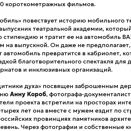
50 короткометражных фильмов.
биль» повествует историю мобильного те
 выпускник театральной академии, которы
 стипендию и тратит ее на автомобиль ВА
ем на выпускной. Он даже не предполагает,
от автомобиль превратится в кабриолет, к
дкой благотворительного спектакля для д
ернатов и инклюзивных организаций.
итники духа» посвящен заброшенным дер
иню
Анну Короб
, фотографа-документалиста
атели проекта встретили на просторах инте
тырех лет она вместе с мужем ездит по ст
российских провинциях памятников архите
евень. Через фотографии и собственные к