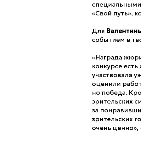
специальными
«Свой путь», к
Для
Валентин
событием в тв
«Награда жюри
конкурсе есть 
участвовала уж
оценили работ
но победа. Кр
зрительских с
за понравивши
зрительских г
очень ценно»,