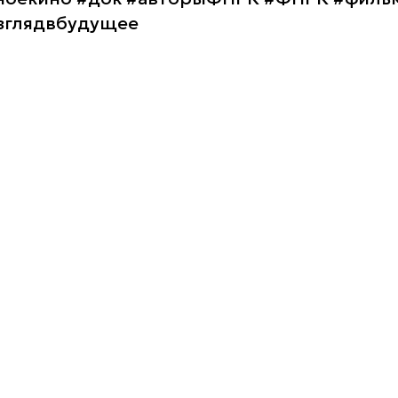
зглядвбудущее