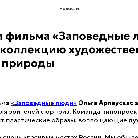
Новости
 фильма «Заповедные 
 коллекцию художеств
 природы
ьма
«Заповедные люди»
Ольга Арлаускас
а
ля зрителей сюрприз. Команда кинопрое
ст пластические образы, воплощающие ду
 очень красивых местах России. Мы общае