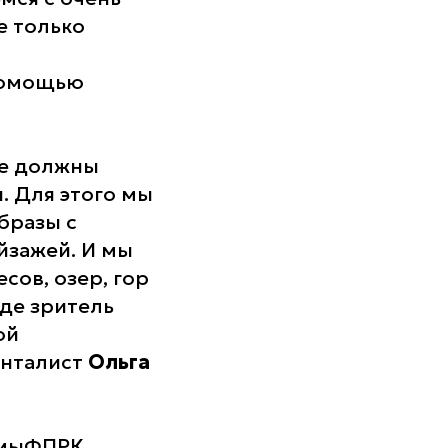
е только
 помощью
ые должны
. Для этого мы
бразы с
йзажей. И мы
сов, озер, гор
где зритель
ой
енталист
Ольга
ьмыФПРК