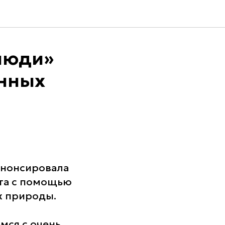
люди»
енных
нонсировала
кта с помощью
х природы.
мся с очень