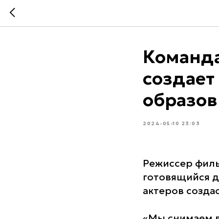
Команда
создает
образов
2024-05-10 23:03
Режиссер фил
готовящийся д
актеров созда
«Мы снимаем в