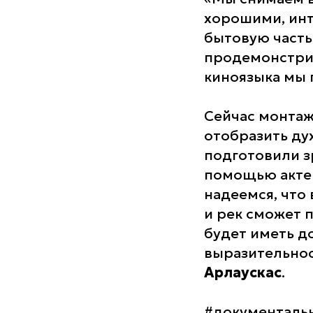
хорошими, инт
бытовую часть
продемонстрир
киноязыка мы 
Сейчас монта
отобразить дух
подготовили з
помощью актер
надеемся, что 
и рек сможет п
будет иметь д
выразительнос
Арлаускас
.
#документаль