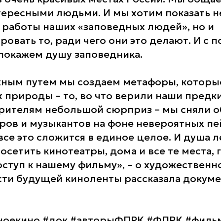
ересными людьми. И мы хотим показать н
 работы наших «заповедных людей», но и
овать то, ради чего они это делают. И с
покажем душу заповедника.
жным путем мы создаем метафоры, котор
 природы – то, во что верили наши предки
рителям небольшой сюрприз – мы сняли о
ов и музыкантов на фоне невероятных пе
все это сложится в единое целое. И душа ле
осетить кинотеатры, дома и все те места, 
оступ к нашему фильму», – о художественн
ти будущей киноленты рассказала докум
ноекино #док #авторыФПРК #ФПРК #фил