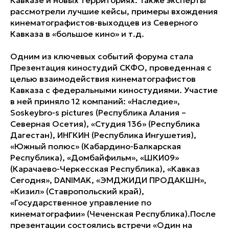
Кавказе и новых территориях. Также эксперты
рассмотрели лучшие кейсы, примеры вхождения
кинематографистов-выходцев из Северного
Кавказа в «большое кино» и т.д.
Одним из ключевых событий форума стала
Презентация киностудий СКФО, проведенная с
целью взаимодействия кинематографистов
Кавказа с федеральными киностудиями. Участие
в ней приняло 12 компаний: «Наследие»,
Soskeybro-s pictures (Республика Алания –
Северная Осетия), «Студия 136» (Республика
Дагестан), ИНГКИН (Республика Ингушетия),
«Южный полюс» (Кабардино-Балкарская
Республика), «Домбайфильм», «ШКИ09»
(Карачаево-Черкесская Республика), «Кавказ
Сегодня», DANIMAK, «ЭМДЖИДИ ПРОДАКШН»,
«Кизил» (Ставропольский край),
«Государственное управление по
кинематографии» (Чеченская Республика).После
презентации состоялись встречи «Один на