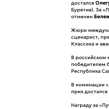
достался
Олег
Бурятия). За 
отмечен
Беле
Жюри междунар
сценарист, пр
Классика и ав
В российском 
победителем б
Республика Са
В номинации «
приз достался
Награду за «Л