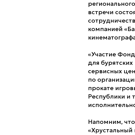
регионального 
встречи состо
сотрудничеств
компанией «Б
кинематографа
«Участие Фонд
для бурятских
сервисных цен
по организаци
прокате игров
Республики и т
исполнительно
Напомним, что
«Хрустальный 