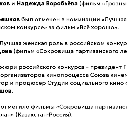
нков
и
Надежда Воробьёва
(фильм «Грозный
решков
был отмечен в номинации «Лучшая
йском конкурсе» за фильм «Всё хорошо».
Лучшая женская роль в российском конку
цова
(фильм «Сокровища партизанского лес
жюри российского конкурса – президент 
организаторов кинопроцесса Союза кине
тор и продюсер Студии социального кино
яшов
.
отметило фильмы «Сокровища партизанск
рлан» (Казахстан-Россия).