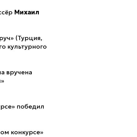
ссёр
Михаил
уч» (Турция,
го культурного
ла вручена
и»
урсе» победил
ом конкурсе»