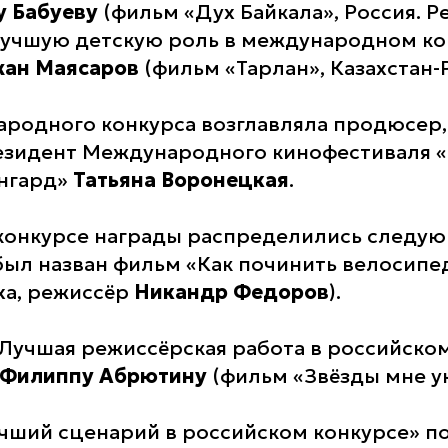
у Бабуеву
(фильм «Дух Байкала», Россия. Р
«Лучшую детскую роль в международном к
жан Маясаров
(фильм «Тарлан», Казахстан-Р
одного конкурса возглавляла продюсер,
езидент Международного кинофестиваля «
ангард»
Татьяна Воронецкая
.
конкурсе награды распределились следу
ыл назван фильм «Как починить велосипед
ха, режиссёр
Никандр Федоров
).
Лучшая режиссёрская работа в российско
Филиппу Абрютину
(фильм «Звёзды мне ук
учший сценарий в российском конкурсе» п