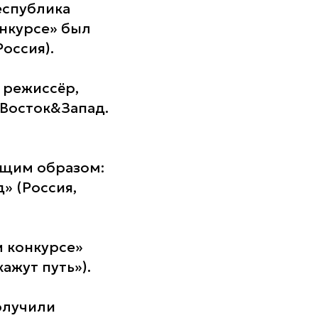
еспублика
онкурсе» был
оссия).
 режиссёр,
Восток&Запад.
ющим образом:
» (Россия,
м конкурсе»
ажут путь»).
олучили