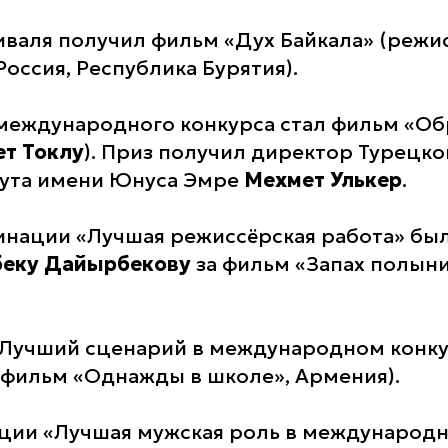
иваля получил фильм «Дух Байкала» (режи
 Россия, Республика Бурятия).
еждународного конкурса стал фильм «Обр
т Токлу
). Приз получил директор Турецко
тута имени Юнуса Эмре
Мехмет Улькер
.
инации «Лучшая режиссёрская работа» бы
беку Дайырбекову
за фильм «Запах полын
«Лучший сценарий в международном конк
фильм «Однажды в школе», Армения).
ции «Лучшая мужская роль в международн