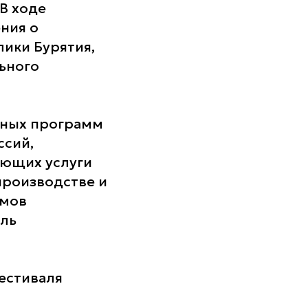
 В ходе
ния о
ики Бурятия,
ьного
ьных программ
ссий,
яющих услуги
производстве и
ьмов
ель
фестиваля