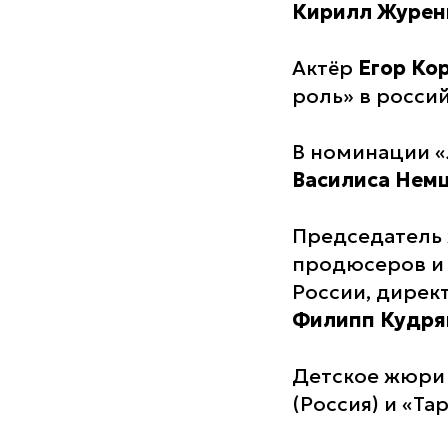
Кирилл Журе
Актёр
Егор Ко
роль» в росси
В номинации «
Василиса Нем
Председатель 
продюсеров и 
России, дирек
Филипп Кудр
Детское жюри 
(Россия) и «Та