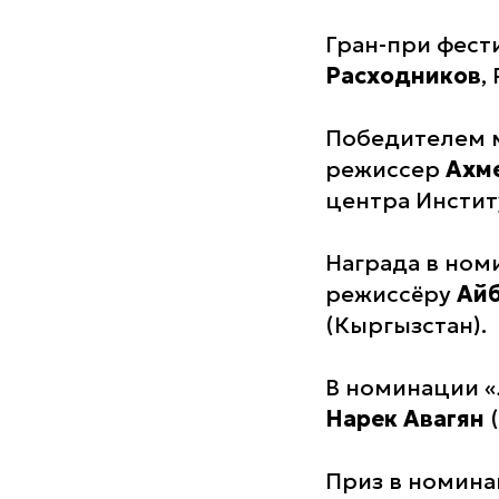
Гран-при фест
Расходников
,
Победителем м
режиссер
Ахме
центра Инсти
Награда в ном
режиссёру
Ай
(Кыргызстан).
В номинации 
Нарек Авагян
(
Приз в номина