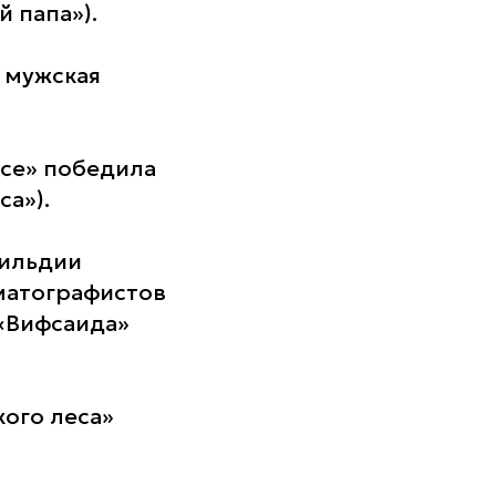
 папа»).
 мужская
рсе» победила
а»).
Гильдии
матографистов
 «Вифсаида»
ого леса»