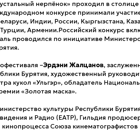
устальный нерпёнок» проходил в столице 
международном конкурсе принимали участие
Беларуси, Индии, России, Кыргызстана, Каза
 Турции, Армении.Российский конкурс вклю
аль проводился по инициативе Министерс
рятия.
офестиваля –
Эрдэни Жалцанов
, заслужен
ублики Бурятия, художественный руководи
атра кукол «Ульгэр», обладатель Национал
ремии «Золотая маска».
инистерство культуры Республики Бурятия
видения и Радио (ЕАТР), Гильдия продюсе
 кинопроцесса Союза кинематографистов 