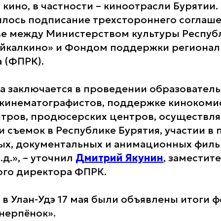
кино, в частности – киноотрасли Бурятии.
ялось подписание трехстороннего соглаше
е между Министерством культуры Республ
айкалкино» и Фондом поддержки регионал
 (ФПРК).
а заключается в проведении образовател
 кинематографистов, поддержке кинокоми
тров, продюсерских центров, осуществл
и съемок в Республике Бурятия, участии в 
ых, документальных и анимационных фил
.д.», – уточнил
Дмитрий Якунин
, заместит
го директора ФПРК.
 в Улан-Удэ 17 мая были объявлены итоги 
нерпёнок».