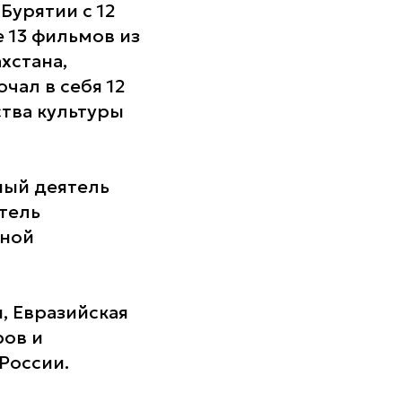
Бурятии с 12
 13 фильмов из
хстана,
чал в себя 12
тва культуры
ный деятель
тель
ьной
, Евразийская
ров и
России.