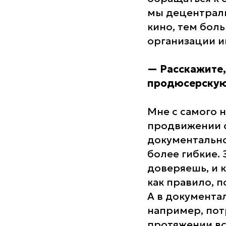
мы децентрал
кино, тем боль
организации и
—
Расскажите,
продюсерскую
Мне с самого 
продвижении св
документальн
более гибкие.
доверяешь, и 
как правило, 
А в документа
например, потр
протяжении вс