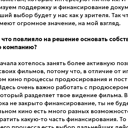
изуем поддержку и финансирование доку
ший выбор будет у нас как у зрителя. Так ч
меют огромное значение, на мой взгляд.
 что повлияло на решение основать собс
 компанию?
начала хотелось занять более активную по
оих фильмов, потому что, в отличие от иг
ом кино процессы продюсирования и пос
 Здесь очень важно работать с продюсером
который разделяет твое видение фильма. В
пока не закрыто финансирование, ты не бу
льном кино есть много разных возможносте
атить какую-то часть финансирования. То 
его процесса есть выбор дальнейших дейс