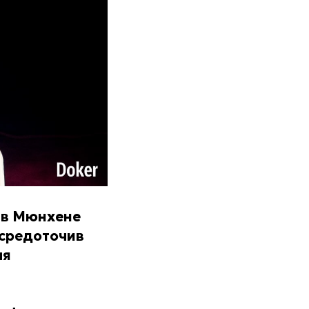
о в Мюнхене
осредоточив
ля