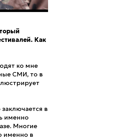
оторый
стивалей. Как
одят ко мне
ные СМИ, то в
иллюстрирует
 заключается в
дь именно
азе. Многие
о именно в