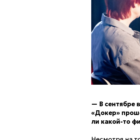
—
В сентябре 
«Докер» проше
ли какой-то ф
Несмотря на т