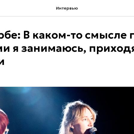
Интервью
рбе: В каком-то смысле 
и я занимаюсь, приходя
и