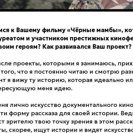
мся к Вашему фильму «Чёрные мамбы», к
уреатом и участником престижных кинофе
воим героям? Как развивался Ваш проект?
ысле проекты, которыми я занимаюсь, прих
т того, что я постоянно читаю и смотрю раз
нт я вижу ту историю, которая идеально 
тересующую меня идею.
ня лично искусство документального кино
йти форму рассказа для своей истории. Ве
т зрителю твою точку зрения в этом расск
ы, скорее, ищут истории и видят искусств