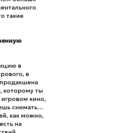
ментального
то такие
твенную
зицию в
рового, в
тпродакшена
, которому ты
 игровом кино,
дешь снимать…
й, как можно,
есть на
твий.