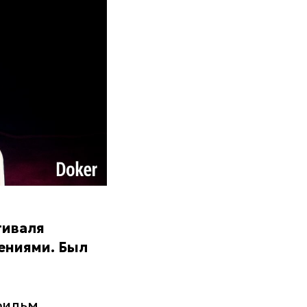
тиваля
ениями. Был
фильм,