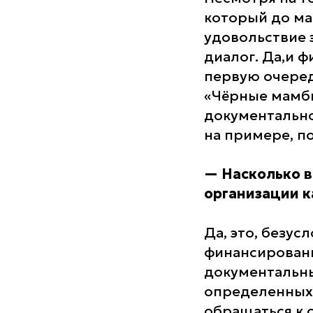
который до ма
удовольствие 
диалог. Да,и 
первую очеред
«Чёрные мамбы
документальног
на примере, п
—
Насколько в
организации 
Да, это, безус
финансирован
документальны
определенных р
обращаться к 