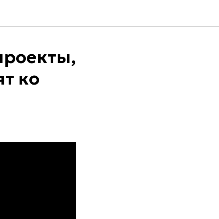
проекты,
т ко