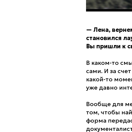
—
Лена, верне
становился ла
Вы пришли к с
В каком-то см
сами. И за сче
какой-то моме
уже давно ин
Вообще для ме
том, чтобы на
форма передас
документалист