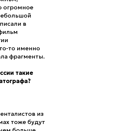
ло огромное
 небольшой
аписали в
 фильм
гии
что-то именно
ала фрагменты.
ссии такие
атографа?
енталистов из
емах тоже будут
 чем больше