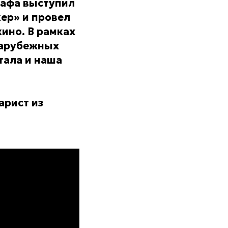
рафа выступил
ер» и провел
ино. В рамках
зарубежных
тала и наша
арист из