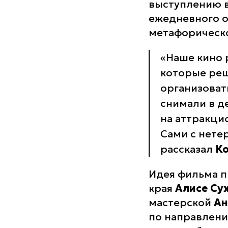
выступлению в
ежедневного о
метафорическ
«Наше кино 
которые реш
организоват
снимали в де
на аттракци
Сами с нете
рассказал
Ко
Идея фильма 
края
Алисе Су
мастерской
Ан
по направлени