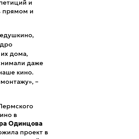
епетиций и
в прямом и
Дедушкино,
одро
 их дома,
 снимали даже
наше кино.
 монтажу»
,
–
Пермского
ино в
ра Одинцова
ожила проект в