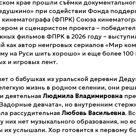
ском крае прошли съёмки документально
Дедушкино» при содействии Фонда поддер
 кинематографа (ФПРК) Союза кинематог
сером и сценаристом проекта – победител
ных фильмов ФПРК в 2026 году – выступ
ый как автор неигровых сериалов «Мир ко
ому на Руси шить хорошо» и еще более 100
х и игровых лент.
ет о бабушках из уральской деревни Дед
елегкую жизнь в родном селении, они реши
и деятельная
Людмила Владимировна
пре
«Задорные девчата», но внутренним стерж
ала рассудительная
Любовь
Васильевна
. В
 у них нет музыкального образования, но 
ы их услышали. Хор готовится к первому 