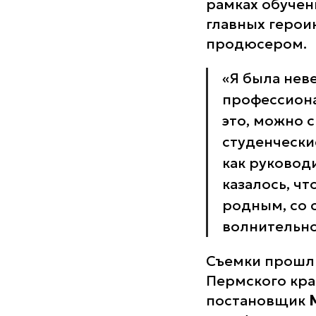
рамках обучени
главных герои
продюсером.
«Я была нев
профессиона
это, можно с
студенчески
как руковод
казалось, ч
родным, со 
волнительно
Съемки прошли
Пермского кра
постановщик