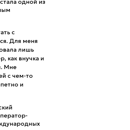
стала одной из
йным
ать с
ся. Для меня
ровала лишь
, как внучка и
м. Мне
ей с чем-то
петно и
ский
оператор-
еждународных