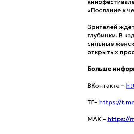
кинофестивале
«Послание к че
Зрителей ждет
глубинки. В к
сильные женск
открытых прос
Больше информ
ВКонтакте –
ht
ТГ–
https://t.m
МАХ –
https://