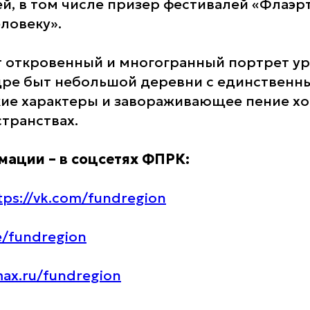
й, в том числе призер фестивалей «Флаэр
ловеку».
 откровенный и многогранный портрет у
адре быт небольшой деревни с единственн
ие характеры и завораживающее пение хо
транствах.
ации – в соцсетях ФПРК:
tps://vk.com/fundregion
e/fundregion
max.ru/fundregion