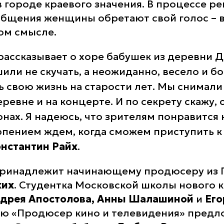
 городе краевого значения. В процессе р
бщения женщины обретают свой голос – 
ом смысле.
рассказывает о хоре бабушек из деревни 
или не скучать, а неожиданно, весело и б
ь свою жизнь на старости лет. Мы снимали
ревне и на концерте. И по секрету скажу,
онах. Я надеюсь, что зрителям понравится 
рпением ждем, когда сможем приступить к
нстантин Райх
.
принадлежит начинающему продюсеру из 
хих
. Студентка Московской школы нового к
дрея Апостолова, Анны Шалашиной
и
Его
ю «Продюсер кино и телевидения» предл