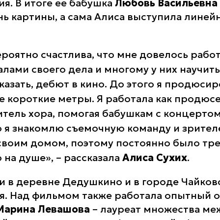
я. В итоге ее бабушка
Любовь Васильевна
нь картины, а сама Алиса выступила лине
ероятно счастлива, что мне довелось работ
лами своего дела и многому у них научить
казать, дебют в кино. До этого я продюси
е короткие метры. Я работала как продюсер
итель хора, помогая бабушкам с концерто
то я знакомлю съемочную команду и зрител
своим домом, поэтому постоянно было тре
 на душе»
, – рассказала
Алиса Сухих
.
 в деревне Дедушкино и в городе Чайков
я. Над фильмом также работала опытный 
Марина Левашова
– лауреат множества м