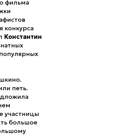
го фильма
жки
рафистов
я конкурса
ил
Константин
мнатных
 популярных
ушкино.
ли петь.
дложила
нем
се участницы
есть большое
большому