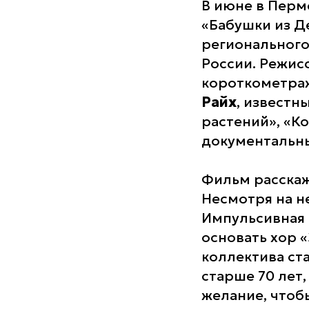
В июне в Перм
«Бабушки из 
регионального
России. Режис
короткометраж
Райх
, известн
растений», «К
документальны
Фильм расскаж
Несмотря на н
Импульсивная 
основать хор 
коллектива ст
старше 70 лет,
желание, чтоб