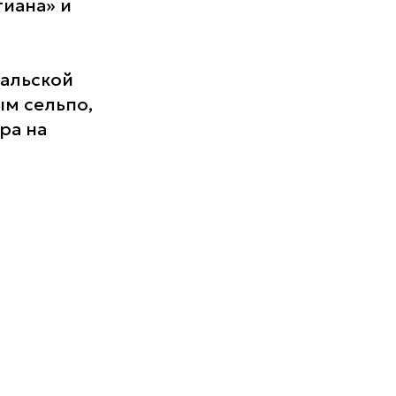
тиана» и
ральской
ым сельпо,
ра на